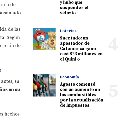
y hubo que
marco de
suspender el
consumado.
velorio
ida de las
Loterías
4
rta. Según
Suertudo: un
apostador de
icación de
Catamarca ganó
casi $23 millones en
el Quini 6
e
Economía
antes, su
5
Agosto comenzó
ños en su
con un aumento en
los combustibles
por la actualización
de impuestos
los hechos