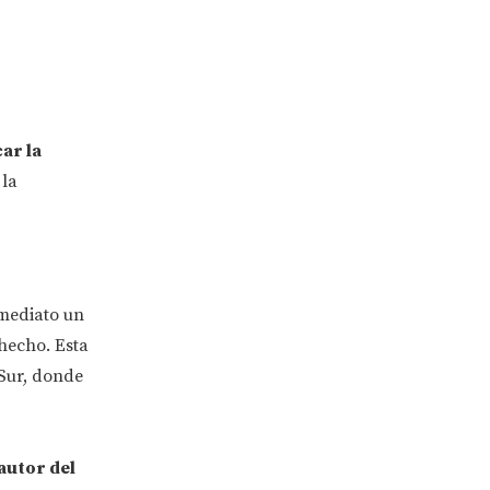
ar la
 la
nmediato un
 hecho. Esta
 Sur, donde
autor del