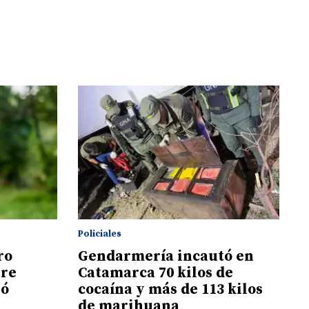
Policiales
ro
Gendarmería incautó en
ire
Catamarca 70 kilos de
jó
cocaína y más de 113 kilos
de marihuana