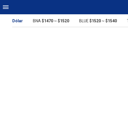
Dólar
BNA
$1470
~
$1520
BLUE
$1520
~
$1540