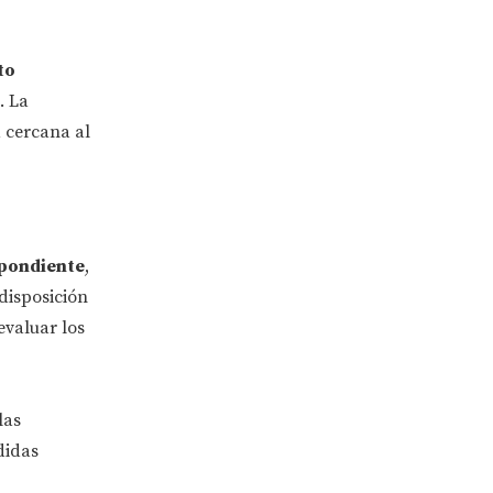
to
. La
a cercana al
spondiente
,
disposición
evaluar los
las
didas