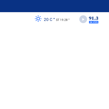
20 C °
ST 19.28 °