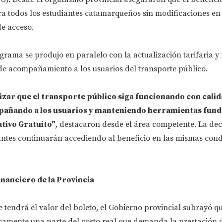
ra todos los estudiantes catamarqueños sin modificaciones en
de acceso.
ograma se produjo en paralelo con la actualización tarifaria y
 de acompañamiento a los usuarios del transporte público.
tizar que el transporte público siga funcionando con calid
mpañando a los usuarios y manteniendo herramientas fun
tivo Gratuito"
, destacaron desde el área competente. La dec
iantes continuarán accediendo al beneficio en las mismas cond
nanciero de la Provincia
 tendrá el valor del boleto, el Gobierno provincial subrayó que
amente una parte del costo real que demanda la prestación de