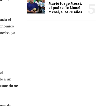
5
Murió Jorge Messi,
el padre de Lionel
Messi, a los 68 años
asta el
conómico
arios, ya
el
de a un
 cuando se
tura de