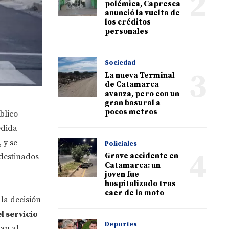
2
polémica, Capresca
anunció la vuelta de
los créditos
personales
Sociedad
3
La nueva Terminal
de Catamarca
avanza, pero con un
gran basural a
pocos metros
blico
edida
, y se
Policiales
4
Grave accidente en
destinados
Catamarca: un
joven fue
hospitalizado tras
caer de la moto
la decisión
l servicio
Deportes
an al