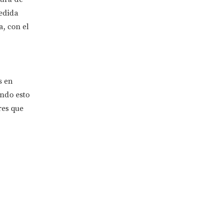
medida
, con el
s en
endo esto
res que