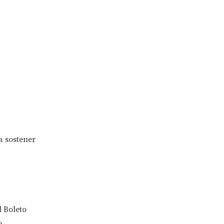
a sostener
l Boleto
o