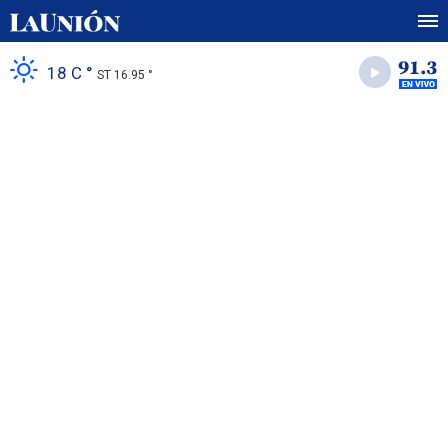
18 C °
ST 16.95 °