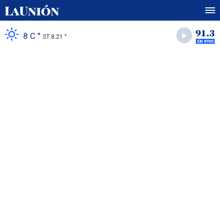
8 C °
ST 8.21 °