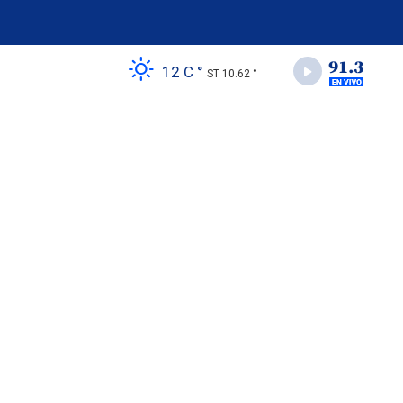
12 C °
ST 10.62 °