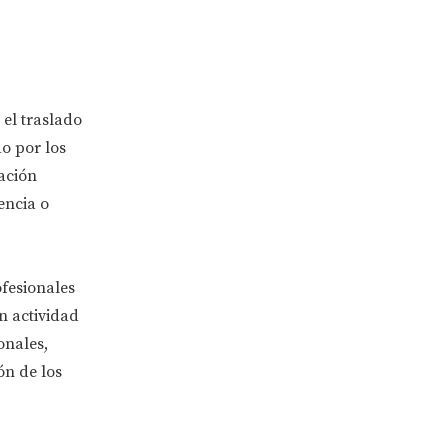
 el traslado
o por los
nación
encia o
ofesionales
n actividad
onales,
ón de los