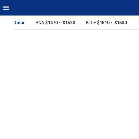
Dólar
BNA
$1470
~
$1520
BLUE
$1510
~
$1530