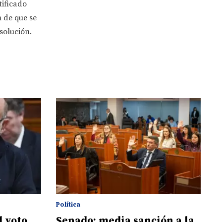
tificado
 de que se
esolución.
Política
l voto
Senado: media sanción a la