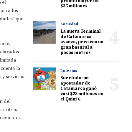
premio mayor de
 el
$35 millones
 para los
idades" que
Sociedad
4
La nueva Terminal
de Catamarca
avanza, pero con un
nete,
gran basural a
eclarados
pocos metros
limitada
 cuenta la
Loterías
5
 y servicios
Suertudo: un
apostador de
Catamarca ganó
casi $23 millones en
el Quini 6
n del
ar otras
casionados