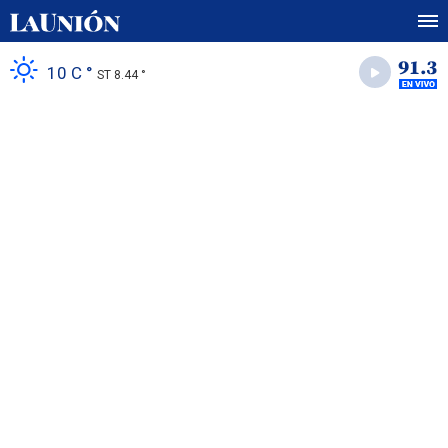
10 C °
ST 8.44 °