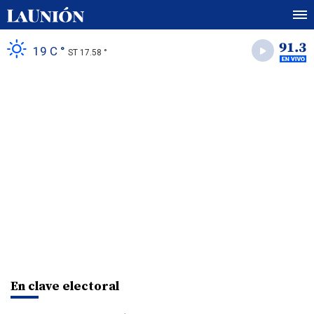
19 C °
ST 17.58 °
En clave electoral