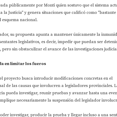
teada públicamente por Monti quien sostuvo que el sistema ac
a la Justicia" y genera situaciones que calificó como "bastante
l esquema nacional.
slador, su propuesta apunta a mantener únicamente la inmuni
sentantes legislativos, es decir, impedir que puedan ser deteni
 pero sin obstaculizar el avance de las investigaciones judicia
 en limitar los fueros
 el proyecto busca introducir modificaciones concretas en el
l de las causas que involucren a legisladores provinciales. L
ticia pueda investigar, reunir pruebas y avanzar hasta una eve
 implique necesariamente la suspensión del legislador involuc
poder investigar, producir la prueba y llegar incluso a una sent