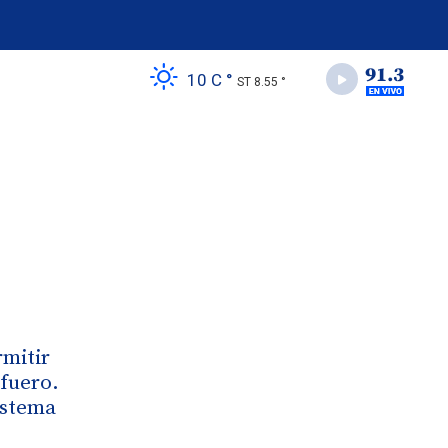
10 C °
ST 8.55 °
rmitir
afuero.
istema