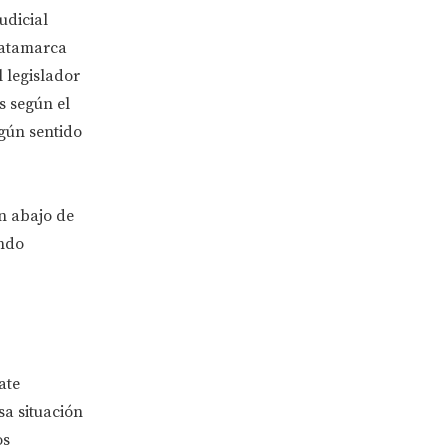
udicial
Catamarca
l legislador
s según el
ngún sentido
an abajo de
undo
ate
sa situación
os