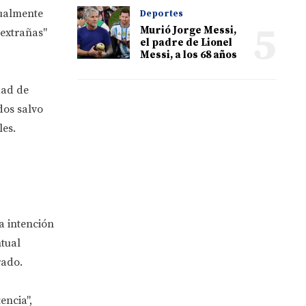
tualmente
Deportes
5
Murió Jorge Messi,
 extrañas"
el padre de Lionel
Messi, a los 68 años
dad de
dos salvo
les.
a intención
ntual
rado.
encia",