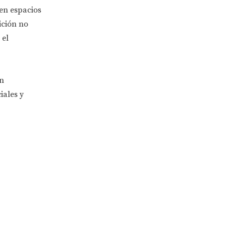
 en espacios
ición no
 el
ón
iales y