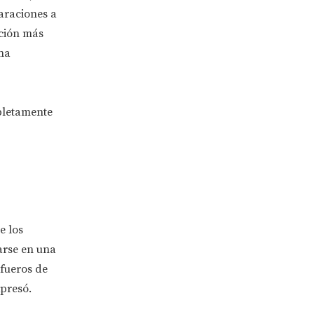
laraciones a
cción más
na
pletamente
e los
arse en una
fueros de
xpresó.