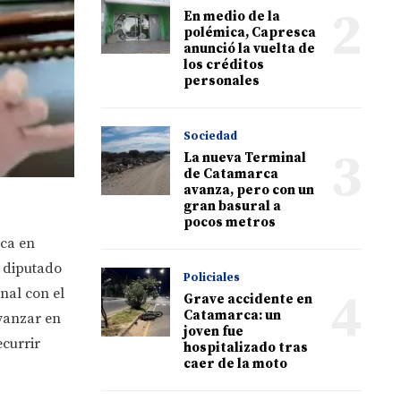
2
En medio de la
polémica, Capresca
anunció la vuelta de
los créditos
personales
Sociedad
3
La nueva Terminal
de Catamarca
avanza, pero con un
gran basural a
pocos metros
ica en
l diputado
Policiales
4
nal con el
Grave accidente en
Catamarca: un
avanzar en
joven fue
ecurrir
hospitalizado tras
caer de la moto