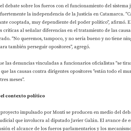
el debate sobre los fueros con el funcionamiento del sistema j
ó fuertemente la independencia de la Justicia en Catamarca. "
tante cooptada, muy dependiente del poder político", afirmó. E
críticas al señalar diferencias en el tratamiento de las causa
crado. "No queremos, tampoco, y no sería bueno y no tiene ni
para también perseguir opositores", agregó.
e las denuncias vinculadas a funcionarios oficialistas "se tir
 que las causas contra dirigentes opositores "están todo el m
tres meses".
 el contexto político
l proyecto impulsado por Monti se producen en medio del deb
udicial que involucra al diputado Javier Galán. El avance de e
usión el alcance de los fueros parlamentarios y los mecanism