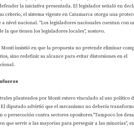
defender la iniciativa presentada. El legislador señaló en dec
u criterio, el sistema vigente en Catamarca otorga una prote
e a nivel nacional. "Los legisladores nacionales cuentan con u
 la que tienen los legisladores locales", sostuvo.
, Monti insistió en que la propuesta no pretende eliminar com
os, sino redefinir su alcance para evitar distorsiones en el
cional.
safueros
rales planteados por Monti estuvo vinculado al uso político d
 El diputado advirtió que el mecanismo no debería transform
n o persecución contra sectores opositores."Tampoco los desa
nen que servir a las mayorías para perseguir a las minorías", e