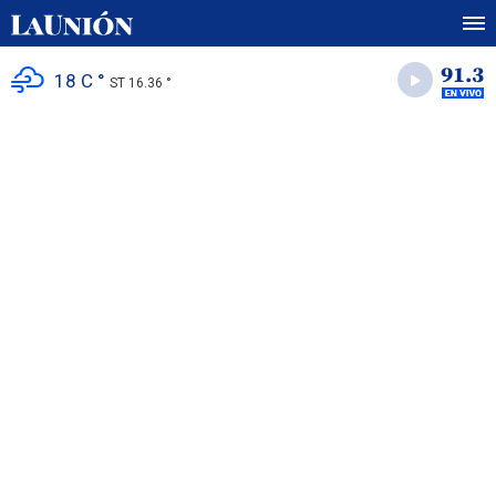
18 C °
ST 16.36 °