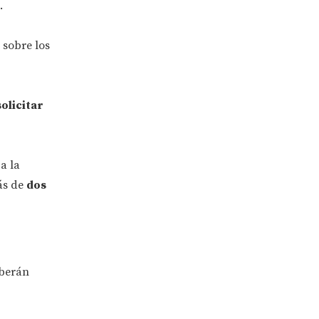
.
 sobre los
olicitar
a la
ás de
dos
eberán