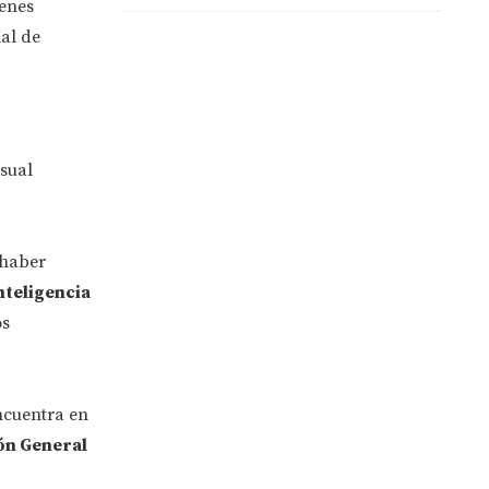
ienes
al de
isual
 haber
nteligencia
os
encuentra en
ón General