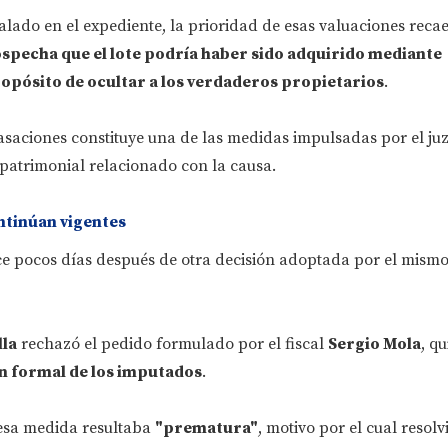
lado en el expediente, la prioridad de esas valuaciones recae
ospecha que el lote podría haber sido adquirido mediante
ropósito de ocultar a los verdaderos propietarios
.
tasaciones constituye una de las medidas impulsadas por el j
 patrimonial relacionado con la causa.
ntinúan vigentes
ce pocos días después de otra decisión adoptada por el mism
la
rechazó el pedido formulado por el fiscal
Sergio Mola
, q
n formal de los imputados
.
 esa medida resultaba
"prematura"
, motivo por el cual resol