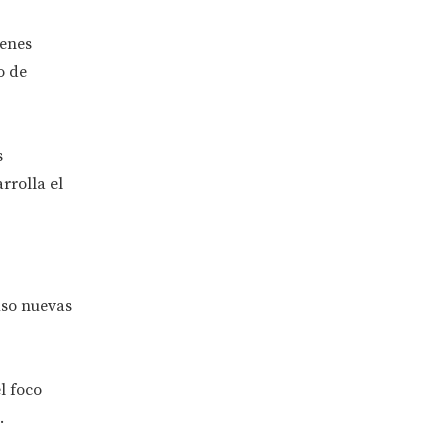
genes
o de
s
rrolla el
uso nuevas
l foco
.