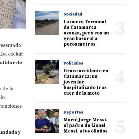
Sociedad
3
La nueva Terminal
de Catamarca
avanza, pero con un
gran basural a
pocos metros
resentado
aba excluir
stidor de
Policiales
4
Grave accidente en
Catamarca: un
joven fue
hospitalizado tras
 de la
caer de la moto
Sin
ctuaciones
Deportes
5
Murió Jorge Messi,
el padre de Lionel
Messi, a los 68 años
undada y