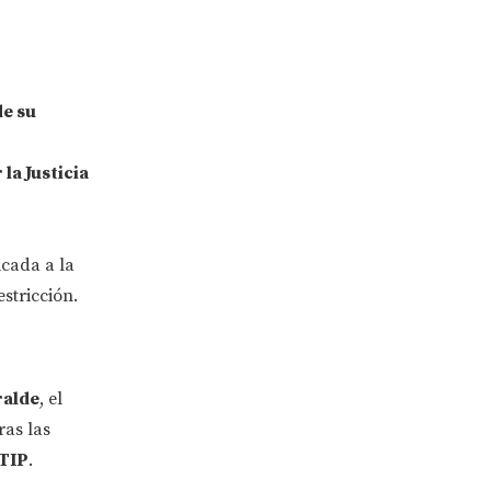
e su
la Justicia
cada a la
stricción.
ralde
, el
ras las
TIP
.