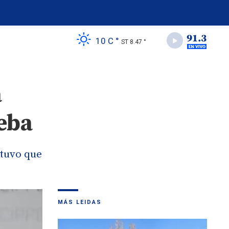
10 C °
ST 8.47 °
a
ueba
stuvo que
MÁS LEIDAS