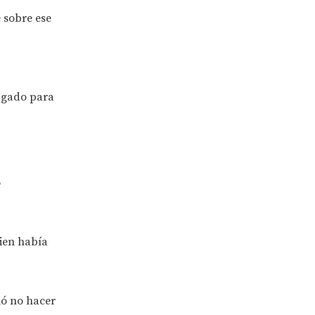
 sobre ese
uzgado para
o
uien había
vió no hacer