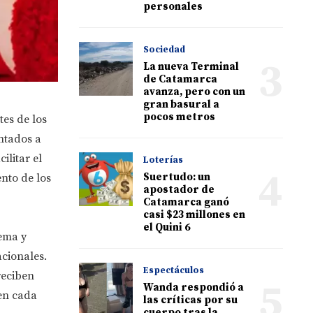
personales
Sociedad
3
La nueva Terminal
de Catamarca
avanza, pero con un
gran basural a
pocos metros
es de los
ntados a
ilitar el
Loterías
4
Suertudo: un
nto de los
apostador de
Catamarca ganó
casi $23 millones en
el Quini 6
tema y
acionales.
Espectáculos
reciben
5
Wanda respondió a
 en cada
las críticas por su
cuerpo tras la