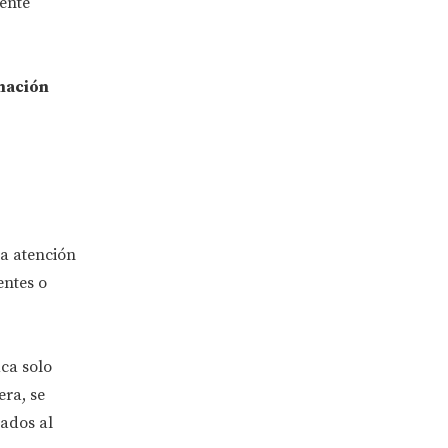
ente
nación
la atención
entes o
ca solo
era, se
gados al