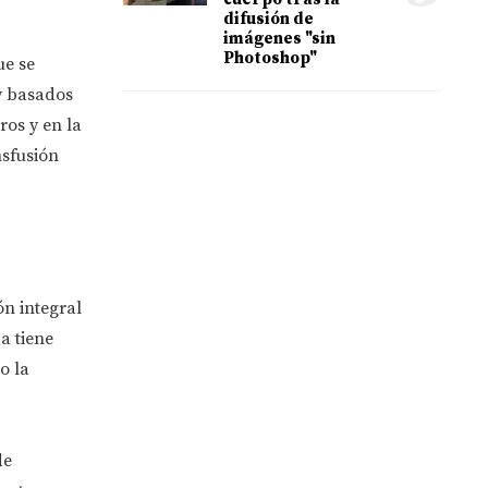
difusión de
imágenes "sin
Photoshop"
ue se
 y basados
ros y en la
nsfusión
ón integral
a tiene
o la
de