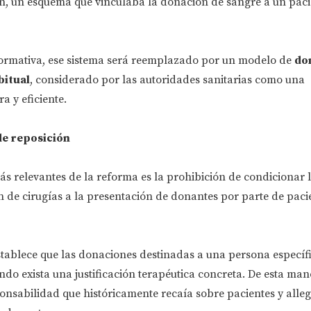
n, un esquema que vinculaba la donación de sangre a un paci
normativa, ese sistema será reemplazado por un modelo de
do
bitual
, considerado por las autoridades sanitarias como una
 y eficiente.
 de reposición
s relevantes de la reforma es la prohibición de condicionar 
n de cirugías a la presentación de donantes por parte de paci
tablece que las donaciones destinadas a una persona específi
do exista una justificación terapéutica concreta. De esta man
onsabilidad que históricamente recaía sobre pacientes y alle