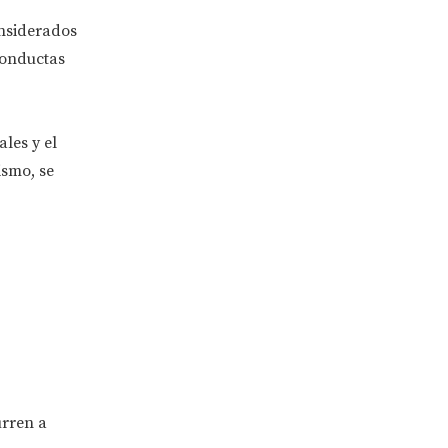
onsiderados
conductas
les y el
ismo, se
urren a