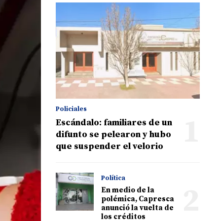
Policiales
1
Escándalo: familiares de un
difunto se pelearon y hubo
que suspender el velorio
Política
2
En medio de la
polémica, Capresca
anunció la vuelta de
los créditos