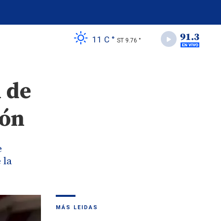
11 C °
ST 9.76 °
 de
ión
e
 la
MÁS LEIDAS