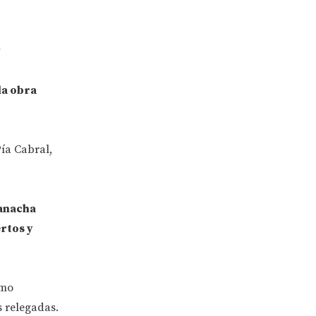
y
 la obra
ía Cabral,
uanacha
rtos y
omo
s relegadas.