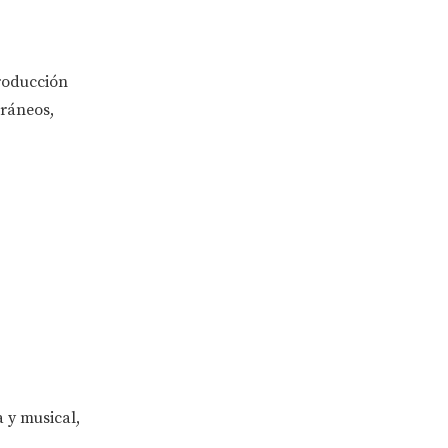
producción
oráneos,
a y musical,