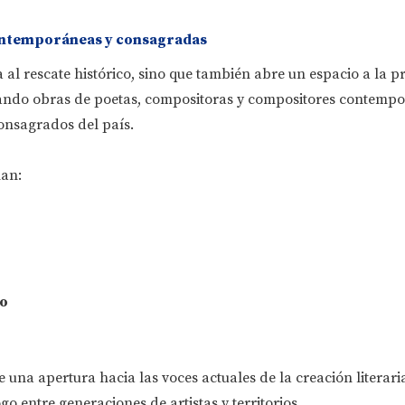
ontemporáneas y consagradas
ta al rescate histórico, sino que también abre un espacio a la 
grando obras de poetas, compositoras y compositores contemp
onsagrados del país.
nan:
o
 una apertura hacia las voces actuales de la creación literari
o entre generaciones de artistas y territorios.