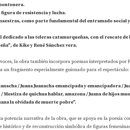
montonera.
, figura de resistencia y lucha.
maestras, como parte fundamental del entramado social 
l dedicado a las
teleras catamarqueñas
, con el rescate de
ueña"
, de
Kike y René Sánchez vera
.
voces, la obra también incorpora poemas interpretados por P
aca un fragmento especialmente guionado para el espectáculo:
Juanacha / Juana Juanacha emancipada y emancipadora / J
 / Mestiza de quichua hablar, amazona / Juana de hijos mue
uana la olvidada de muerte pobre".
a potencia narrativa de la obra, que se apoya en la poesía c
 histórico y de reconstrucción simbólica de figuras femenina