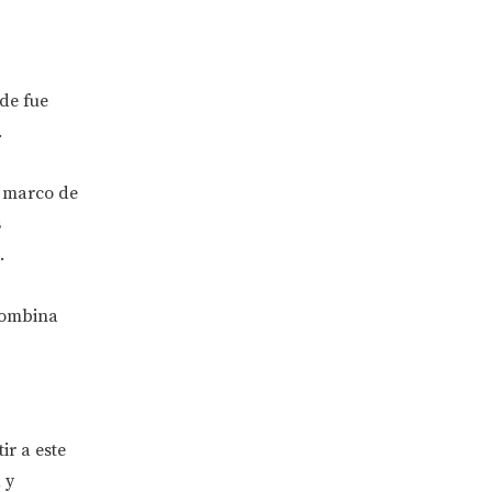
de fue
.
l marco de
s
.
 combina
ir a este
 y