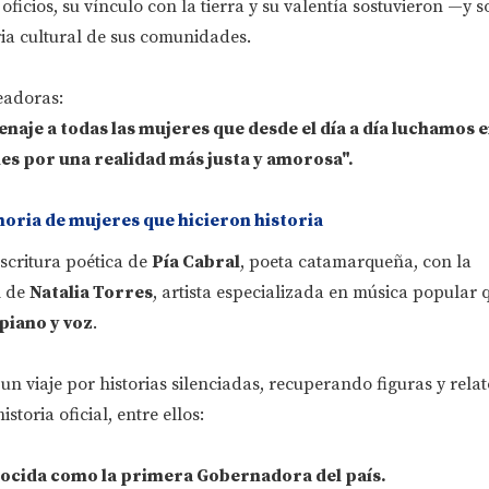
oficios, su vínculo con la tierra y su valentía sostuvieron —y 
ria cultural de sus comunidades.
eadoras:
naje a todas las mujeres que desde el día a día luchamos 
es por una realidad más justa y amorosa".
oria de mujeres que hicieron historia
escritura poética de
Pía Cabral
, poeta catamarqueña, con la
l de
Natalia Torres
, artista especializada en música popular 
piano y voz
.
un viaje por historias silenciadas, recuperando figuras y rela
storia oficial, entre ellos:
nocida como la primera Gobernadora del país.