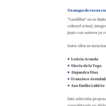
Un mapa de voces c
"Caudillas" no se limi
cultural actual, inte
junto con autores ya c
Entre ellos se mencio
Leticia Aranda
Gloria de la Vega
Alejandra Díaz
Francisco Avendañ
Ana Emilia Lahitte
Esta selección propone
consolidando un diálog