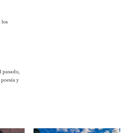
 los
l pasado,
 poesía y