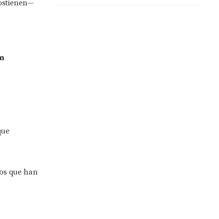
sostienen—
en
que
tos que han