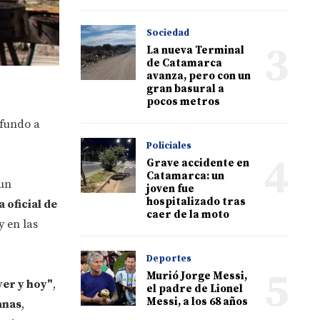
Sociedad
3
La nueva Terminal
de Catamarca
avanza, pero con un
gran basural a
pocos metros
ofundo a
Policiales
4
Grave accidente en
Catamarca: un
 un
joven fue
hospitalizado tras
 oficial de
caer de la moto
y en las
Deportes
5
Murió Jorge Messi,
yer y hoy"
,
el padre de Lionel
Messi, a los 68 años
anas
,