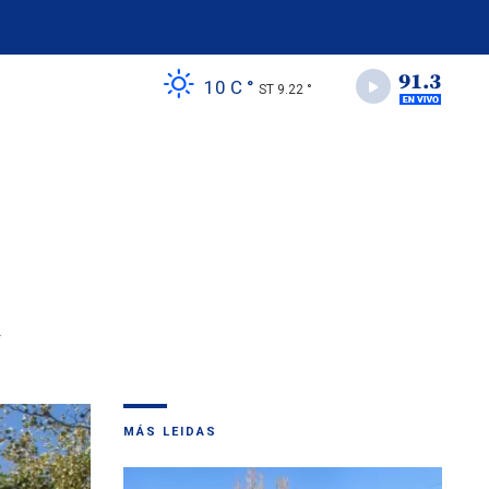
10 C °
ST 9.22 °
a
MÁS LEIDAS