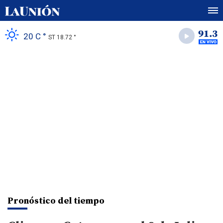
20 C °
ST 18.72 °
Pronóstico del tiempo