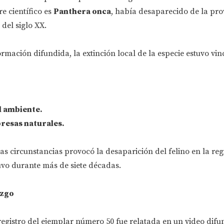
e científico es
Panthera onca
, había desaparecido de la pro
del siglo XX.
rmación difundida, la extinción local de la especie estuvo vi
l ambiente.
presas naturales.
s circunstancias provocó la desaparición del felino en la reg
uvo durante más de siete décadas.
azgo
 registro del ejemplar número 50 fue relatada en un video dif