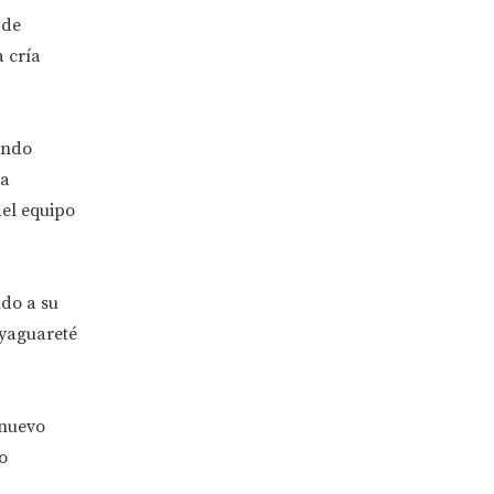
 de
 cría
ando
na
del equipo
do a su
yaguareté
 nuevo
o