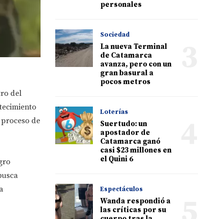
personales
Sociedad
3
La nueva Terminal
de Catamarca
avanza, pero con un
gran basural a
pocos metros
ro del
tecimiento
Loterías
4
 proceso de
Suertudo: un
apostador de
Catamarca ganó
casi $23 millones en
el Quini 6
gro
 busca
a
Espectáculos
5
Wanda respondió a
las críticas por su
cuerpo tras la