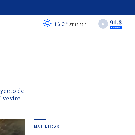
16 C °
ST 15.55 °
oyecto de
ilvestre
MÁS LEIDAS