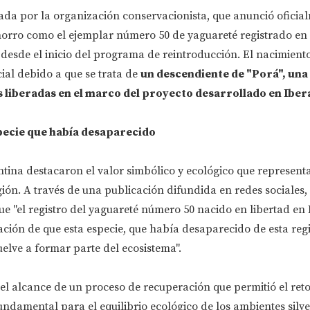
ada por la organización conservacionista, que anunció oficia
chorro como el ejemplar número 50 de yaguareté registrado en
s desde el inicio del programa de reintroducción. El nacimient
ial debido a que se trata de
un descendiente de "Porá", una 
liberadas en el marco del proyecto desarrollado en Iber
pecie que había desaparecido
tina destacaron el valor simbólico y ecológico que represent
ión. A través de una publicación difundida en redes sociales, 
e "el registro del yaguareté número 50 nacido en libertad en 
ación de que esta especie, que había desaparecido de esta reg
elve a formar parte del ecosistema".
el alcance de un proceso de recuperación que permitió el ret
ndamental para el equilibrio ecológico de los ambientes silves