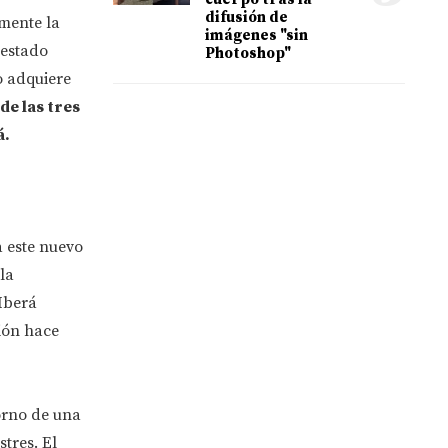
difusión de
lmente la
imágenes "sin
 estado
Photoshop"
o adquiere
de las tres
á.
a este nuevo
la
Iberá
ión hace
orno de una
tres. El