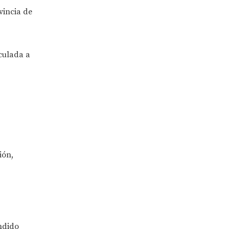
vincia de
nculada a
ión,
undido