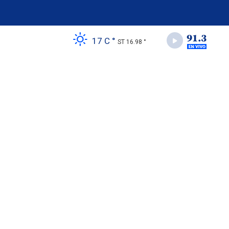
17 C °
ST 16.98 °