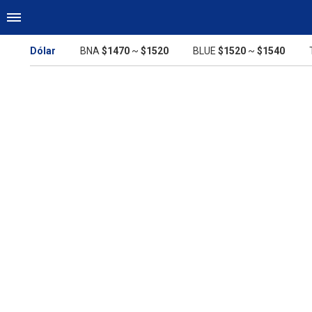
Dólar
BNA
$1470
~
$1520
BLUE
$1520
~
$1540