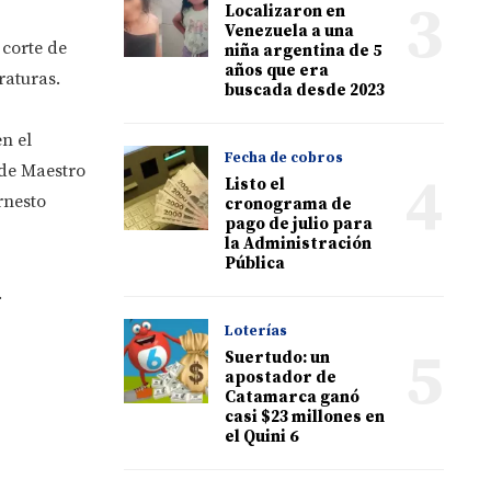
3
Localizaron en
Venezuela a una
 corte de
niña argentina de 5
años que era
raturas.
buscada desde 2023
n el
Fecha de cobros
sde Maestro
4
Listo el
rnesto
cronograma de
pago de julio para
la Administración
Pública
.
Loterías
5
Suertudo: un
apostador de
Catamarca ganó
casi $23 millones en
el Quini 6