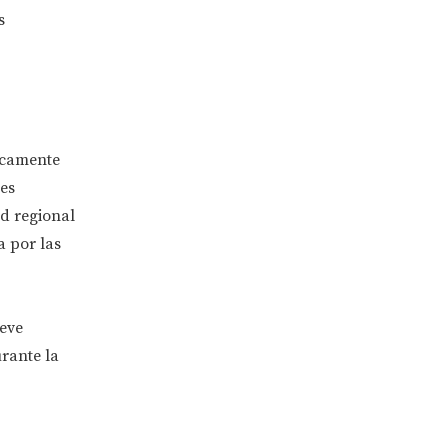
s
icamente
es
ad regional
a por las
ieve
urante la