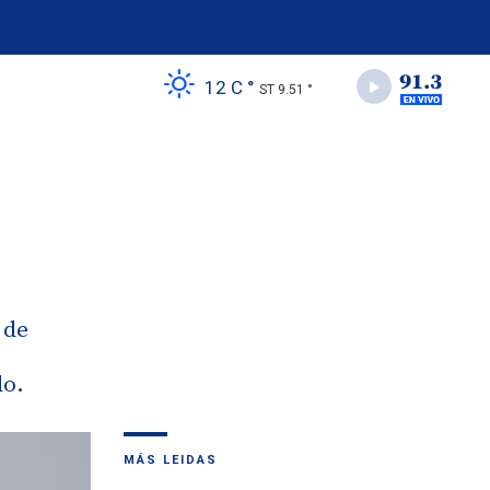
12 C °
ST 9.51 °
 de
do.
MÁS LEIDAS