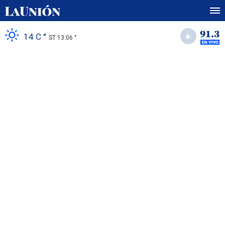
14 C °
ST 13.06 °