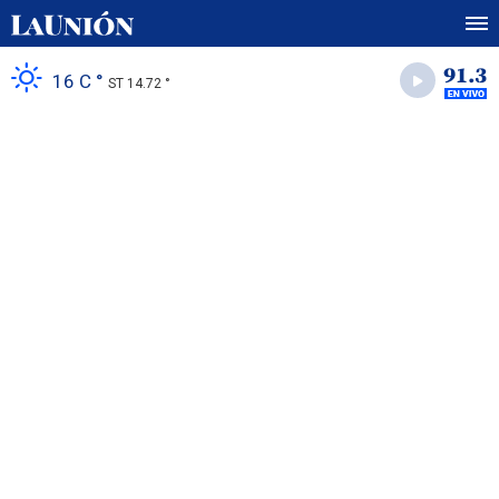
16 C °
ST 14.72 °