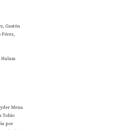
z, Gastón
 Pérez,
o; Halam
neyder Mena
n Tobio
cia por