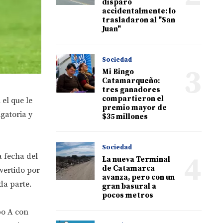
disparó
accidentalmente: lo
trasladaron al "San
Juan"
Sociedad
3
Mi Bingo
Catamarqueño:
tres ganadores
compartieron el
el que le
premio mayor de
gatoria y
$35 millones
Sociedad
4
a fecha del
La nueva Terminal
de Catamarca
nvertido por
avanza, pero con un
da parte.
gran basural a
pocos metros
po A con