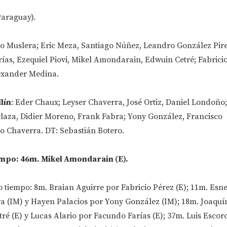
Paraguay).
o Muslera; Eric Meza, Santiago Núñez, Leandro González Pire
ías, Ezequiel Piovi, Mikel Amondarain, Edwuin Cetré; Fabricio
lexander Medina.
lín
: Eder Chaux; Leyser Chaverra, José Ortiz, Daniel Londoñ
aza, Didier Moreno, Frank Fabra; Yony González, Francisco
o Chaverra. DT: Sebastián Botero.
empo: 46m. Mikel Amondarain (E).
 tiempo: 8m. Braian Aguirre por Fabricio Pérez (E); 11m. Es
a (IM) y Hayen Palacios por Yony González (IM); 18m. Joaquí
é (E) y Lucas Alario por Facundo Farías (E); 37m. Luis Escor