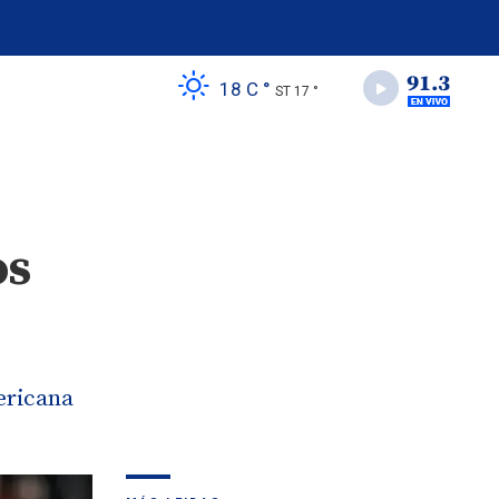
18 C °
ST 17 °
os
ericana