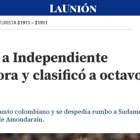
TURISTA
$1911
~
$1911
ó a Independiente
ra y clasificó a octav
onjunto colombiano y se despedía rumbo a Sudam
l de Amondarain.