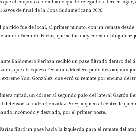
 que el conjunto colombiano quedó relegado al tercer lugar, 
 16avos de final de la Copa Sudamericana 2026.
 partido fue de local, al primer minuto, con un remate desde e
elantero Facundo Farías, que se fue muy cerca del ángulo izq
olante Baldomero Perlaza recibió un pase filtrado dentro del ár
zado, que el arquero Fernando Muslera pudo desviar, aunque 
l extremo Yoni González, que erró su remate por encima del t
imera mitad, un córner al segundo palo del lateral Gastón Be
el defensor Leandro González Pirez, a quien el centro le que
eando incómodo y desviado, por el primer poste.
Farías filtró un pase hacia la izquierda para el remate del ata