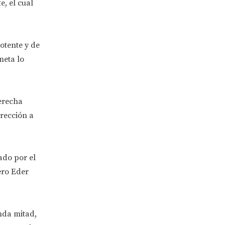
, el cual
otente y de
meta lo
derecha
rección a
ado por el
ero Eder
nda mitad,