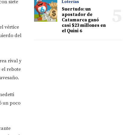
con siete
Loterías
5
Suertudo: un
apostador de
Catamarca ganó
casi $23 millones en
l vértice
el Quini 6
uierdo del
ea rival y
el rebote
ravesaño.
nedetti
dó un poco
cante