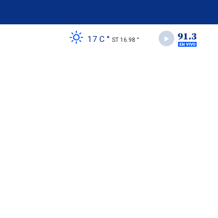
17 C °
ST 16.98 °