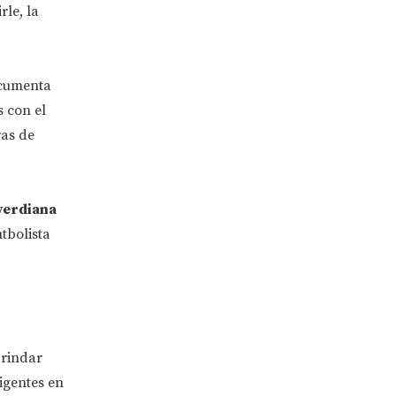
le, la
ocumenta
 con el
ras de
verdiana
tbolista
brindar
igentes en