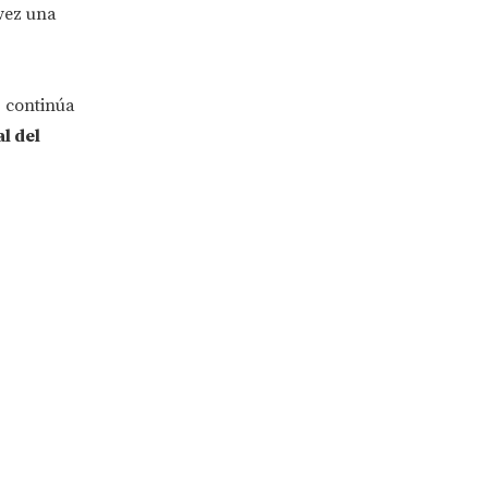
 vez una
, continúa
l del