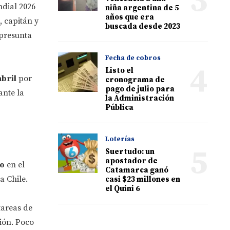
3
ndial 2026
niña argentina de 5
años que era
, capitán y
buscada desde 2023
 presunta
Fecha de cobros
4
Listo el
abril
por
cronograma de
pago de julio para
ante la
la Administración
Pública
Loterías
5
Suertudo: un
apostador de
o
en el
Catamarca ganó
a Chile.
casi $23 millones en
el Quini 6
tareas de
ión. Poco