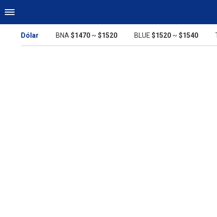
Dólar
BNA
$1470
~
$1520
BLUE
$1520
~
$1540