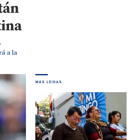
tán
tina
r
á a la
MÁS LEIDAS