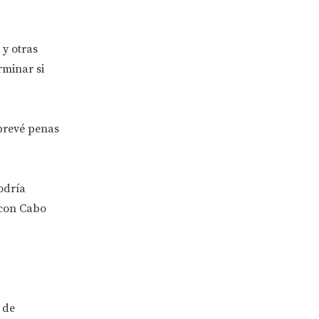
 y otras
rminar si
 prevé penas
odría
 con Cabo
 de