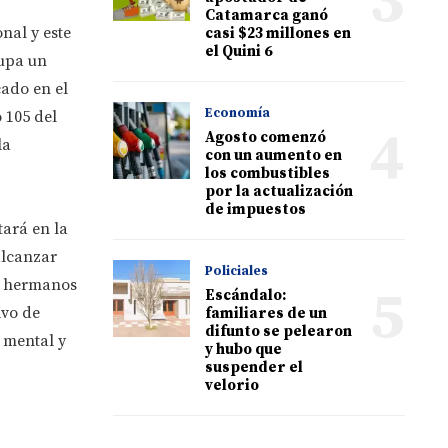
3
Catamarca ganó
nal y este
casi $23 millones en
el Quini 6
cupa un
cado en el
Economía
 105 del
4
Agosto comenzó
la
con un aumento en
los combustibles
por la actualización
de impuestos
tará en la
alcanzar
Policiales
s hermanos
5
Escándalo:
ivo de
familiares de un
difunto se pelearon
 mental y
y hubo que
suspender el
velorio