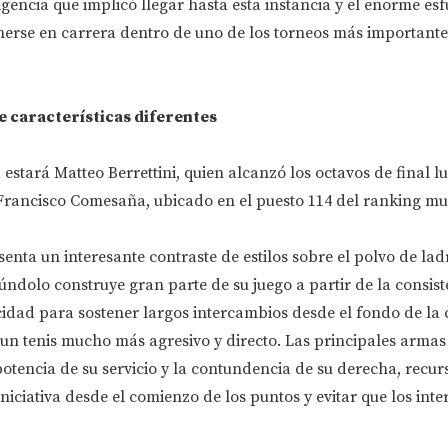
xigencia que implicó llegar hasta esta instancia y el enorme es
erse en carrera dentro de uno de los torneos más importante
de características diferentes
 estará Matteo Berrettini, quien alcanzó los octavos de final l
 Francisco Comesaña, ubicado en el puesto 114 del ranking mu
enta un interesante contraste de estilos sobre el polvo de ladr
úndolo construye gran parte de su juego a partir de la consiste
cidad para sostener largos intercambios desde el fondo de la
 un tenis mucho más agresivo y directo. Las principales armas
potencia de su servicio y la contundencia de su derecha, recur
niciativa desde el comienzo de los puntos y evitar que los int