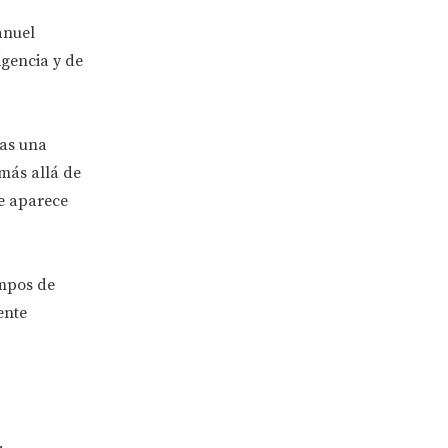
anuel
igencia y de
ras una
más allá de
ue aparece
empos de
ente