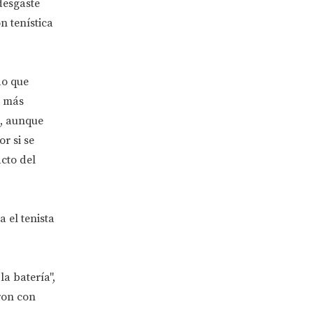
desgaste
n tenística
do que
s más
a, aunque
r si se
cto del
 el tenista
a batería",
ron con