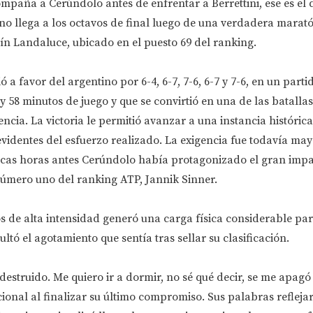
ompaña a Cerúndolo antes de enfrentar a Berrettini, ese es el 
o llega a los octavos de final luego de una verdadera marató
ín Landaluce, ubicado en el puesto 69 del ranking.
ó a favor del argentino por 6-4, 6-7, 7-6, 6-7 y 7-6, en un parti
58 minutos de juego y que se convirtió en una de las batalla
ncia. La victoria le permitió avanzar a una instancia históric
videntes del esfuerzo realizado. La exigencia fue todavía mayo
ocas horas antes Cerúndolo había protagonizado el gran impa
número uno del ranking ATP, Jannik Sinner.
s de alta intensidad generó una carga física considerable para
ltó el agotamiento que sentía tras sellar su clasificación.
estruido. Me quiero ir a dormir, no sé qué decir, se me apagó l
ional al finalizar su último compromiso. Sus palabras refleja