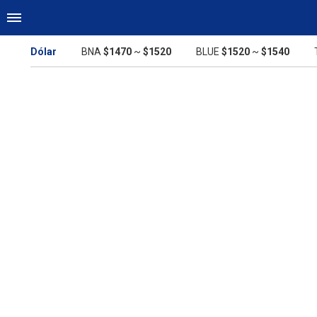
Dólar
BNA
$1470
~
$1520
BLUE
$1520
~
$1540