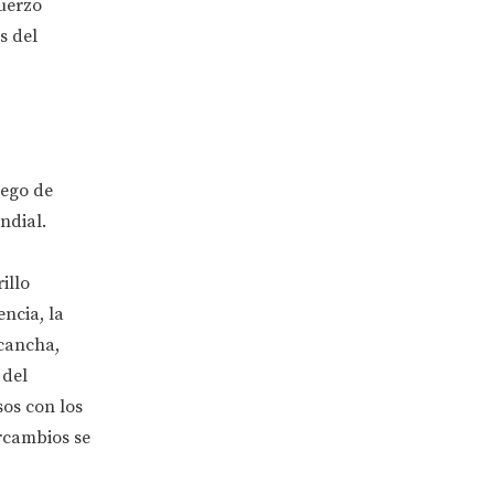
fuerzo
s del
uego de
ndial.
illo
ncia, la
 cancha,
 del
sos con los
ercambios se