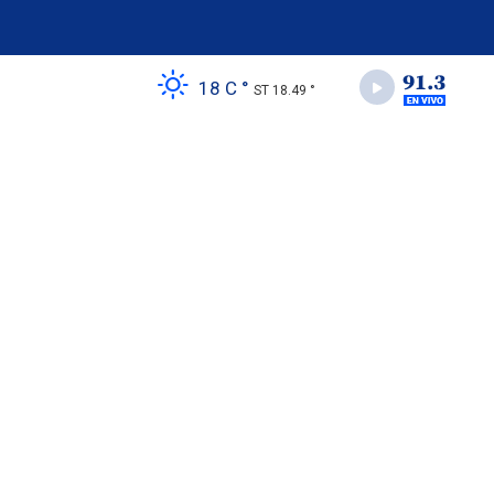
18 C °
ST 18.49 °