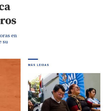
ca
rros
horas en
e su
MÁS LEIDAS