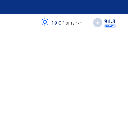
19 C °
ST 18.47 °