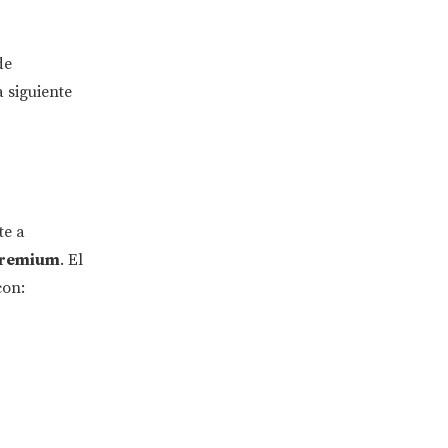
de
 siguiente
te a
remium
. El
con: