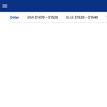
Dólar
BNA
$1470
~
$1520
BLUE
$1520
~
$1540