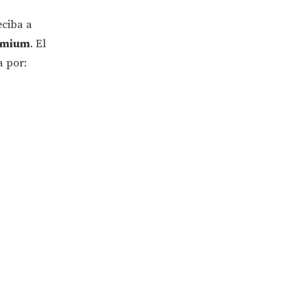
ciba a
emium
. El
a por: