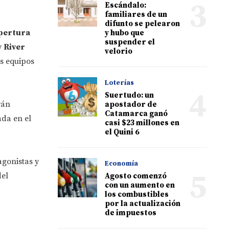
3
Escándalo:
familiares de un
difunto se pelearon
pertura
y hubo que
suspender el
y
River
velorio
os equipos
Loterías
4
Suertudo: un
rán
apostador de
Catamarca ganó
ada en el
casi $23 millones en
el Quini 6
agonistas y
Economía
5
del
Agosto comenzó
con un aumento en
los combustibles
por la actualización
de impuestos