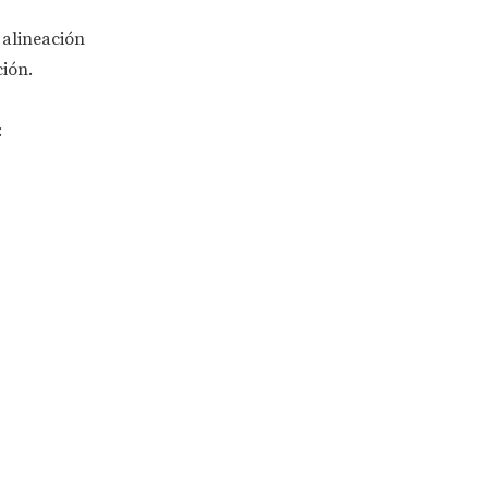
 alineación
ción.
: