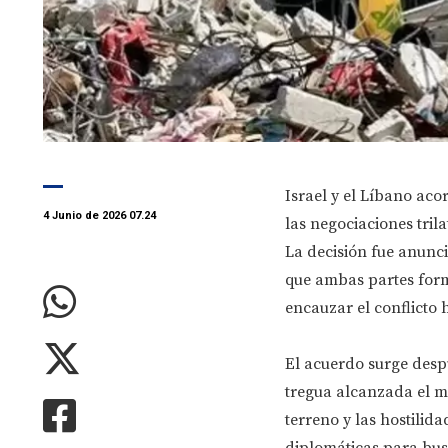
Israel y el Líbano ac
4 Junio de 2026 07.24
las negociaciones tri
La decisión fue anunc
que ambas partes forma
encauzar el conflicto 
El acuerdo surge desp
tregua alcanzada el m
terreno y las hostilid
diplomáticas para bus