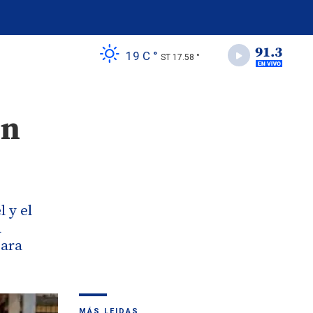
19 C °
ST 17.58 °
un
l y el
a
para
MÁS LEIDAS