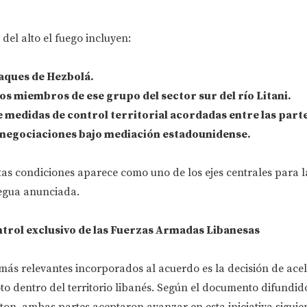
del alto el fuego incluyen:
taques de Hezbolá.
os miembros de ese grupo del sector sur del río Litani.
medidas de control territorial acordadas entre las parte
 negociaciones bajo mediación estadounidense.
tas condiciones aparece como uno de los ejes centrales para l
regua anunciada.
ntrol exclusivo de las Fuerzas Armadas Libanesas
ás relevantes incorporados al acuerdo es la decisión de acel
to dentro del territorio libanés. Según el documento difundido
on, ambas partes aceptaron avanzar en esta iniciativa siguie