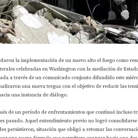
ordaron la implementación de un nuevo alto el fuego como res
laterales celebradas en Washington con la mediación de Estad
iada a través de un comunicado conjunto difundido este miérco
lizaron una nueva tregua con el objetivo de reducir las tens
hacia una instancia de diálogo.
ués de un período de enfrentamientos que continuó incluso t
es pasado. Aquel entendimiento previo no logró consolidarse 
ades persistieron, situación que obligó a retomar las conversac
car una nueva fórmula que permitiera avanzar hacia una de