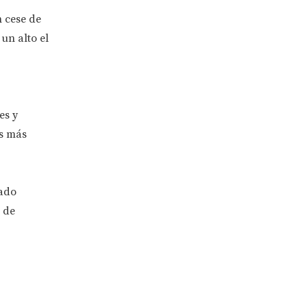
 cese de
un alto el
es y
es más
vado
 de