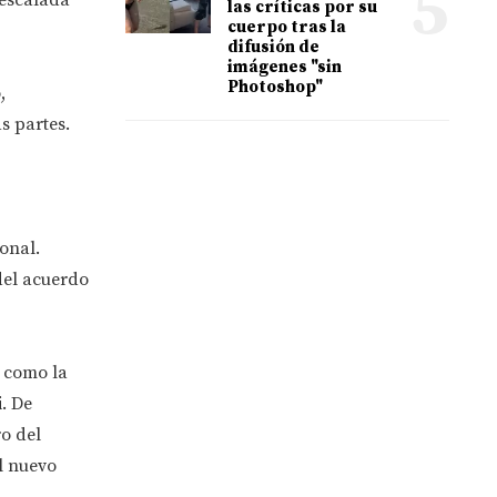
5
las críticas por su
cuerpo tras la
difusión de
imágenes "sin
Photoshop"
,
s partes.
onal.
del acuerdo
í como la
i. De
o del
l nuevo