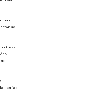
anesas
 actor no
rectrices
adas
 no
s
dad en las