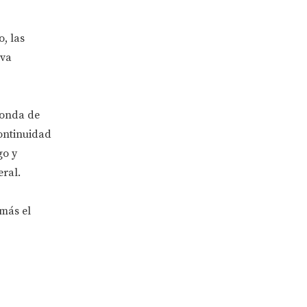
, las
eva
ronda de
ontinuidad
go y
ral.
más el