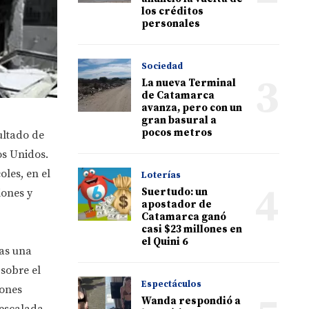
los créditos
personales
Sociedad
3
La nueva Terminal
de Catamarca
avanza, pero con un
gran basural a
pocos metros
ultado de
os Unidos.
les, en el
Loterías
4
Suertudo: un
iones y
apostador de
Catamarca ganó
casi $23 millones en
el Quini 6
ras una
sobre el
Espectáculos
iones
Wanda respondió a
sescalada