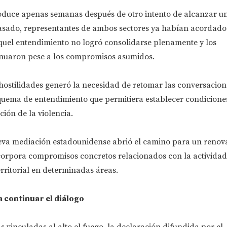
oduce apenas semanas después de otro intento de alcanzar un
pasado, representantes de ambos sectores ya habían acordado 
quel entendimiento no logró consolidarse plenamente y los
inuaron pese a los compromisos asumidos.
 hostilidades generó la necesidad de retomar las conversacion
quema de entendimiento que permitiera establecer condicion
ción de la violencia.
ueva mediación estadounidense abrió el camino para un reno
orpora compromisos concretos relacionados con la actividad
erritorial en determinadas áreas.
continuar el diálogo
vinculadas al alto el fuego, la declaración difundida por el