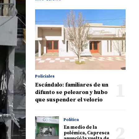
Policiales
1
Escándalo: familiares de un
difunto se pelearon y hubo
que suspender el velorio
Política
2
En medio de la
polémica, Capresca
anunció la vuelta de