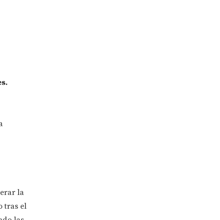
s.
a
erar la
 tras el
ndo las