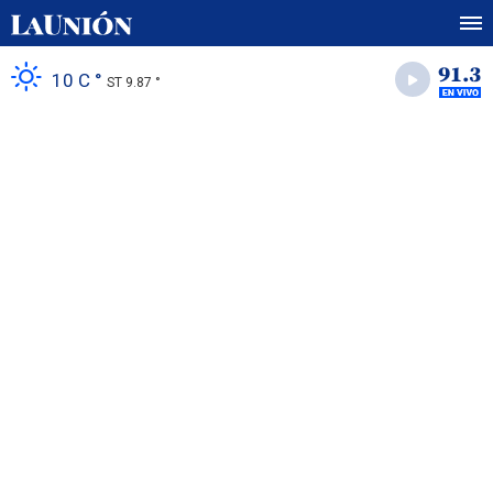
10 C °
ST 9.87 °