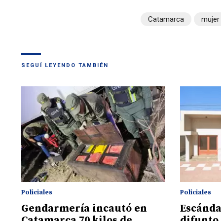
Catamarca
mujer
SEGUÍ LEYENDO TAMBIÉN
Policiales
Policiales
Gendarmería incautó en
Escánda
Catamarca 70 kilos de
difunto