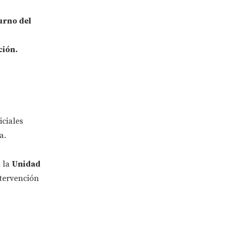
urno del
ción.
iciales
a.
 la
Unidad
ntervención