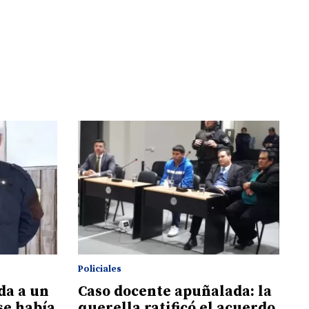
Policiales
ida a un
Caso docente apuñalada: la
se había
querella ratificó el acuerdo