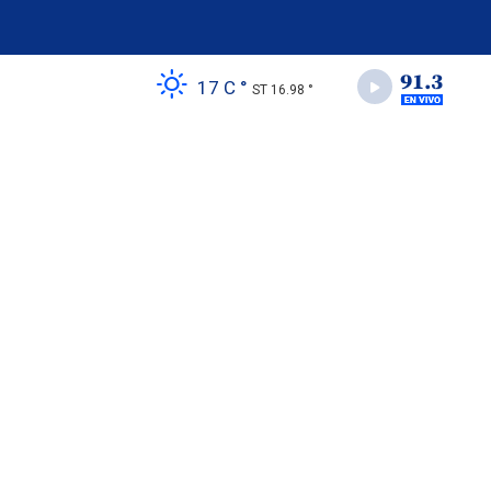
17 C °
ST 16.98 °