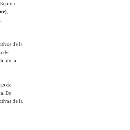
. En una
ur)
,
a
ctivos de la
o de
ón de la
zas de
da. De
tivas de la