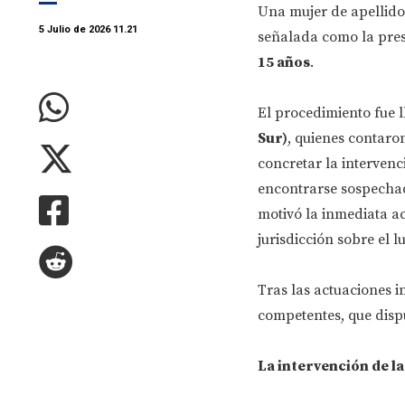
Una mujer de apellid
5 Julio de 2026 11.21
señalada como la pres
15 años
.
El procedimiento fue l
Sur)
, quienes contaro
concretar la intervenc
encontrarse sospechad
motivó la inmediata ac
jurisdicción sobre el l
Tras las actuaciones in
competentes, que disp
La intervención de l