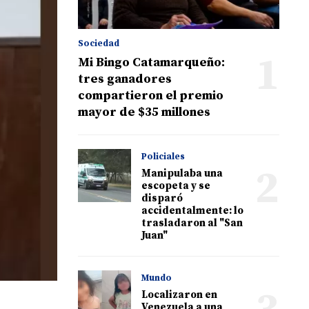
Sociedad
1
Mi Bingo Catamarqueño:
tres ganadores
compartieron el premio
mayor de $35 millones
Policiales
2
Manipulaba una
escopeta y se
disparó
accidentalmente: lo
trasladaron al "San
Juan"
Mundo
Localizaron en
Venezuela a una