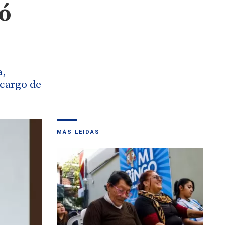
ió
a,
 cargo de
MÁS LEIDAS