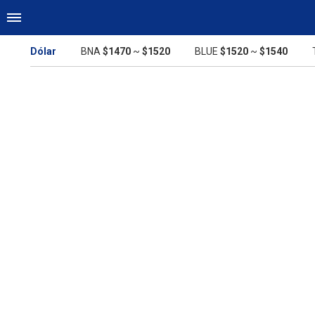
Dólar
BNA
$1470
~
$1520
BLUE
$1520
~
$1540