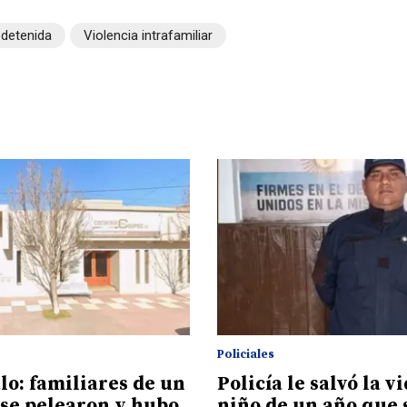
 detenida
Violencia intrafamiliar
Policiales
lo: familiares de un
Policía le salvó la v
 se pelearon y hubo
niño de un año que 