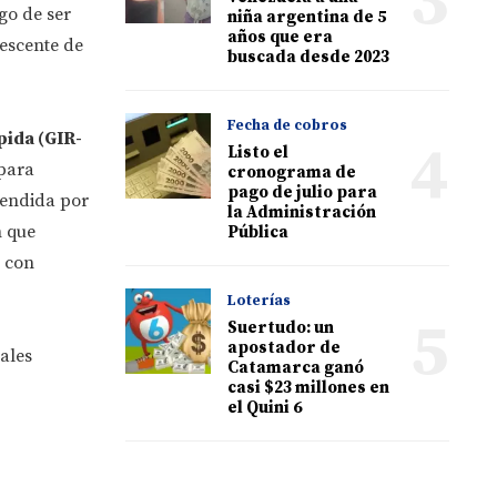
3
go de ser
niña argentina de 5
años que era
escente de
buscada desde 2023
Fecha de cobros
ida (GIR-
4
Listo el
para
cronograma de
pago de julio para
hendida por
la Administración
n que
Pública
a con
Loterías
5
Suertudo: un
apostador de
iales
Catamarca ganó
casi $23 millones en
el Quini 6