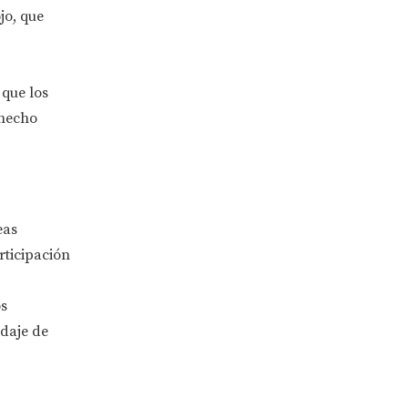
ojo, que
 que los
 hecho
eas
rticipación
s
rdaje de