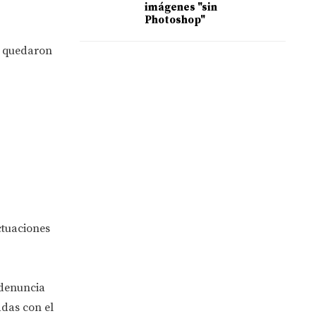
imágenes "sin
Photoshop"
e quedaron
ctuaciones
 denuncia
adas con el