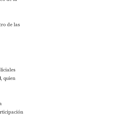
tro de las
liciales
d
, quien
a
rticipación