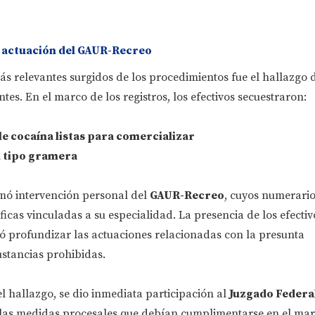
y actuación del GAUR-Recreo
s relevantes surgidos de los procedimientos fue el hallazgo 
tes. En el marco de los registros, los efectivos secuestraron:
le cocaína listas para comercializar
l tipo gramera
omó intervención personal del
GAUR-Recreo
, cuyos numerario
ficas vinculadas a su especialidad. La presencia de los efectiv
ió profundizar las actuaciones relacionadas con la presunta
ustancias prohibidas.
 hallazgo, se dio inmediata participación al
Juzgado Federa
las medidas procesales que debían cumplimentarse en el mar