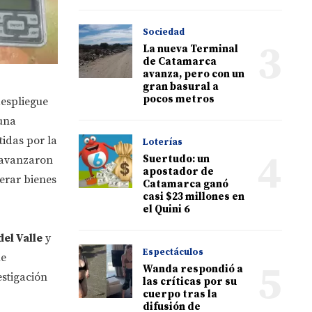
Sociedad
3
La nueva Terminal
de Catamarca
avanza, pero con un
gran basural a
pocos metros
despliegue
 una
idas por la
Loterías
4
Suertudo: un
avanzaron
apostador de
erar bienes
Catamarca ganó
casi $23 millones en
el Quini 6
el Valle
y
Espectáculos
ue
5
Wanda respondió a
estigación
las críticas por su
cuerpo tras la
difusión de