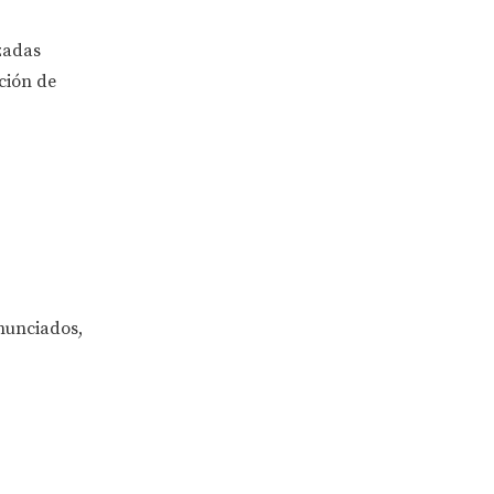
zadas
ción de
nunciados,