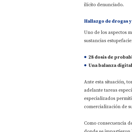
ilícito denunciado.
Hallazgo de drogas 
Uno de los aspectos má
sustancias estupefacien
28 dosis de probab
Una balanza digita
Ante esta situación, t
adelante tareas especí
especializados permit
comercialización de s
Como consecuencia del
donde se impartieron 