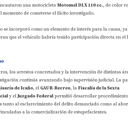
s incautaron una motocicleta
Motomel DLX 110 cc.
, de color r
al momento de cometerse el ilícito investigado.
o se incorporó como un elemento de interés para la causa, ya
ran que el vehículo habría tenido participación directa en el
so
ros, los arrestos concretados y la intervención de distintas ár
estigación continúa avanzando bajo supervisión judicial. La pa
saría de Icaño
, el
GAUR-Recreo
, la
Fiscalía de la Sexta
cial
y el
Juzgado Federal
permitió desarrollar procedimiento
s tanto al esclarecimiento del delito denunciado como al abo
vinculadas a la comercialización de estupefacientes.