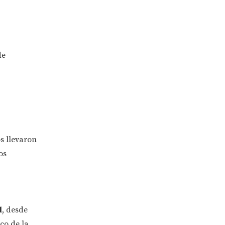
de
s llevaron
os
l
, desde
co de la