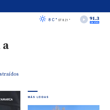
8 C °
ST 8.21 °
 a
straídos
MÁS LEIDAS