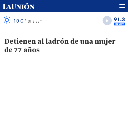
10 C °
ST 8.55 °
Detienen al ladrón de una mujer
de 77 años