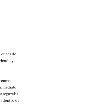
an quedado
vienda y
 remera
 inmediato
e aseguraba
n dentro de