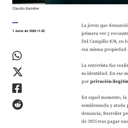
Claudio Barrelier
La joven que denunció
1 Junio de 2026 11.02
primera vez y reconst
Del Campillo 878, en 
esa misma propiedad q
La entrevista fue real
su identidad. En ese m
por
privación ilegíti
En aquel momento, la j
semidesnuda y atada pa
denuncia, Barrelier pe
de 2025 tras pagar una