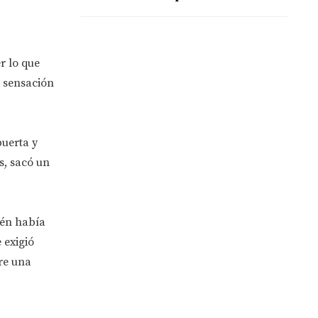
r lo que
a sensación
puerta y
s, sacó un
ién había
 exigió
bre una