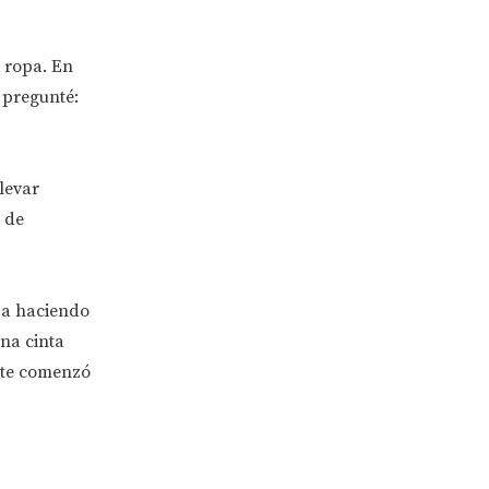
a ropa. En
 pregunté:
levar
 de
aba haciendo
una cinta
ente comenzó