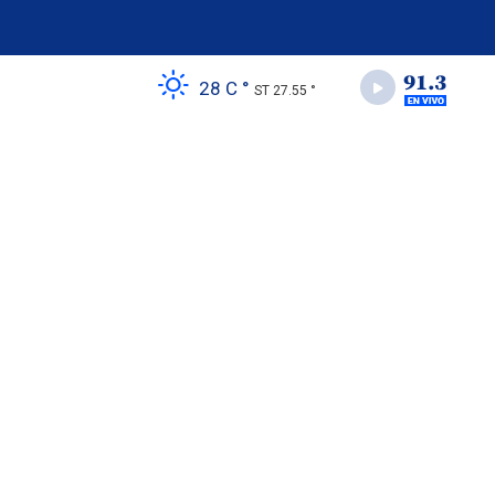
28 C °
ST 27.55 °