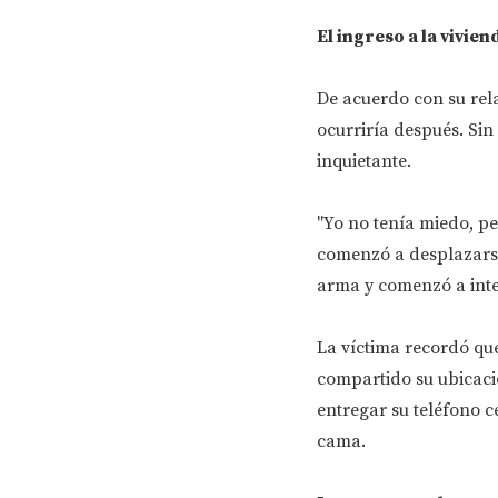
El ingreso a la vivie
De acuerdo con su relat
ocurriría después. Si
inquietante.
"Yo no tenía miedo, pe
comenzó a desplazarse 
arma y comenzó a inte
La víctima recordó que
compartido su ubicació
entregar su teléfono c
cama.