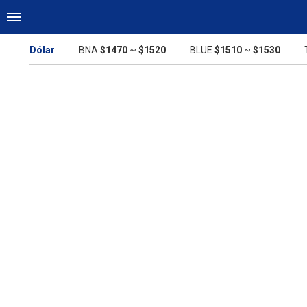
Dólar
BNA
$1470
~
$1520
BLUE
$1510
~
$1530