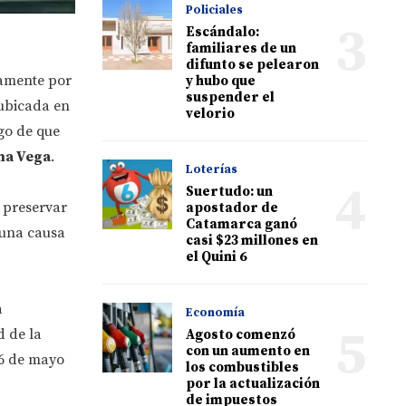
Policiales
3
Escándalo:
familiares de un
difunto se pelearon
camente por
y hubo que
suspender el
 ubicada en
velorio
go de que
na Vega
.
Loterías
4
Suertudo: un
 preservar
apostador de
Catamarca ganó
 una causa
casi $23 millones en
el Quini 6
a
Economía
5
d de la
Agosto comenzó
con un aumento en
26 de mayo
los combustibles
por la actualización
de impuestos