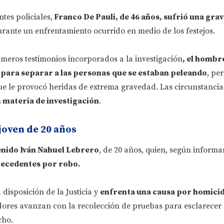
tes policiales,
Franco De Pauli, de 46 años, sufrió una gra
rante un enfrentamiento ocurrido en medio de los festejos.
imeros testimonios incorporados a la investigación
, el hombr
 para separar a las personas
que se estaban peleando
, pe
ue le provocó heridas de extrema gravedad. Las circunstancia
n
materia de investigación
.
joven de 20 años
enido Iván Nahuel Lebrero
, de 20 años, quien, según informa
tecedentes por robo.
disposición de la Justicia y
enfrenta una causa por homicid
adores avanzan con la recolección de pruebas para esclarecer 
cho.