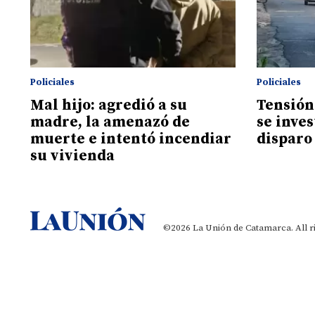
Policiales
Policiales
Mal hijo: agredió a su
Tensión
madre, la amenazó de
se inve
muerte e intentó incendiar
disparo
su vivienda
©2026 La Unión de Catamarca. All r