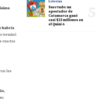
Loterías
5
Suertudo: un
vísima
apostador de
Catamarca ganó
casi $23 millones en
el Quini 6
e habría
ro terminó
s exactas
ron las
io
,
su