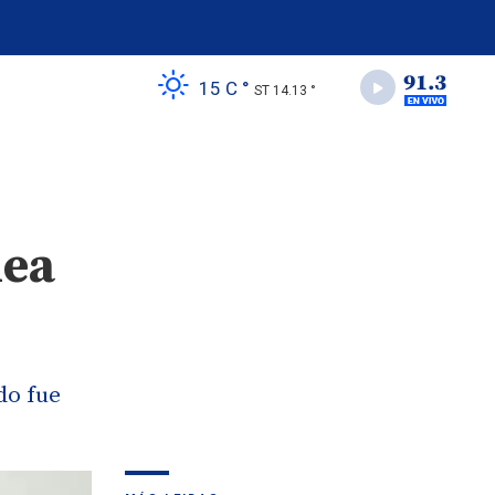
15 C °
ST 14.13 °
lea
do fue