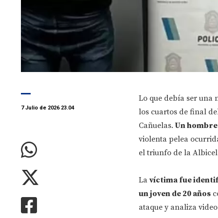
Lo que debía ser una n
7 Julio de 2026 23.04
los cuartos de final d
Cañuelas.
Un hombre d
violenta pelea ocurrid
el triunfo de la Albicel
La
víctima fue identi
un joven de 20 años
co
ataque y analiza video