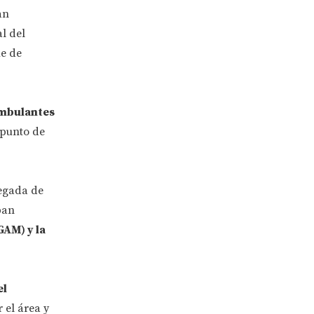
an
l del
ue de
ambulantes
 punto de
legada de
ban
AM) y la
el
 el área y