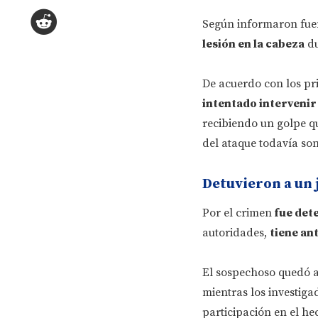
Según informaron fuen
lesión en la cabeza
du
De acuerdo con los pr
intentado intervenir
recibiendo un golpe q
del ataque todavía so
Detuvieron a un 
Por el crimen
fue det
autoridades,
tiene an
El sospechoso quedó a 
mientras los investig
participación en el he