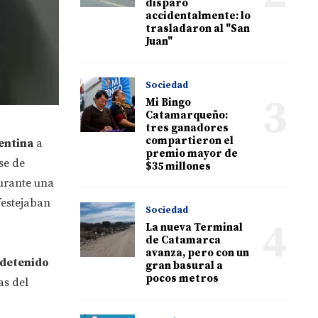
disparó
accidentalmente: lo
trasladaron al "San
Juan"
Sociedad
3
Mi Bingo
Catamarqueño:
tres ganadores
compartieron el
entina
a
premio mayor de
se de
$35 millones
rante una
festejaban
Sociedad
4
La nueva Terminal
de Catamarca
avanza, pero con un
 detenido
gran basural a
pocos metros
as del