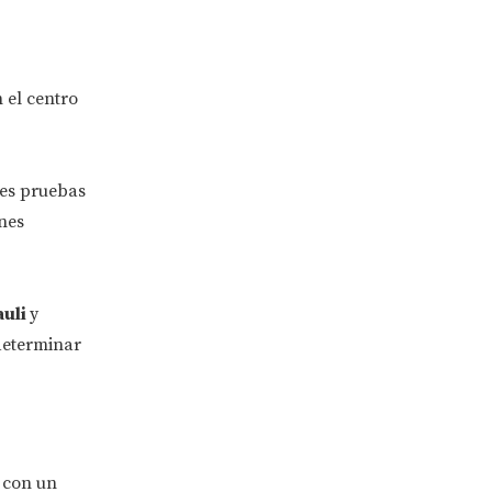
 el centro
les pruebas
nes
auli
y
determinar
s
con un