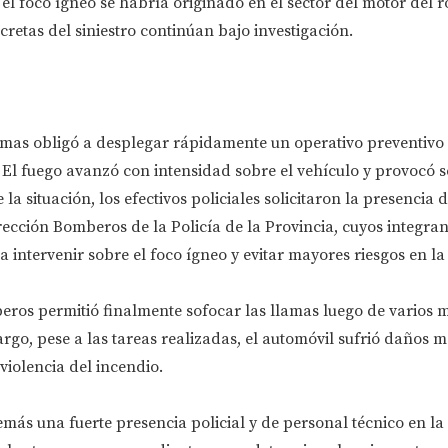
, el foco ígneo se habría originado en el sector del motor del 
retas del siniestro continúan bajo investigación.
amas obligó a desplegar rápidamente un operativo preventivo 
r. El fuego avanzó con intensidad sobre el vehículo y provocó 
la situación, los efectivos policiales solicitaron la presencia 
rección Bomberos de la Policía de la Provincia, cuyos integran
a intervenir sobre el foco ígneo y evitar mayores riesgos en la
eros permitió finalmente sofocar las llamas luego de varios 
rgo, pese a las tareas realizadas, el automóvil sufrió daños m
violencia del incendio.
más una fuerte presencia policial y de personal técnico en la