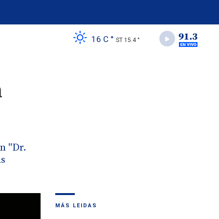
16 C °
ST 15.4 °
n
n "Dr.
as
MÁS LEIDAS