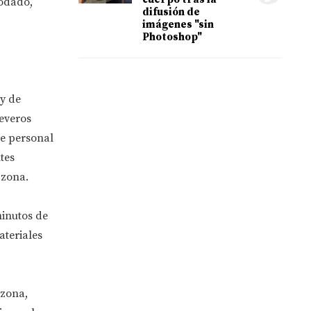
rodado,
difusión de
imágenes "sin
Photoshop"
y de
severos
de personal
tes
 zona.
minutos de
ateriales
 zona,