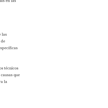
as en las
 las
 de
específicas
os técnicos
s causas que
a la