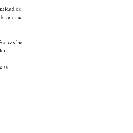
ensidad de
les en sus
écnicas las
io.
s se