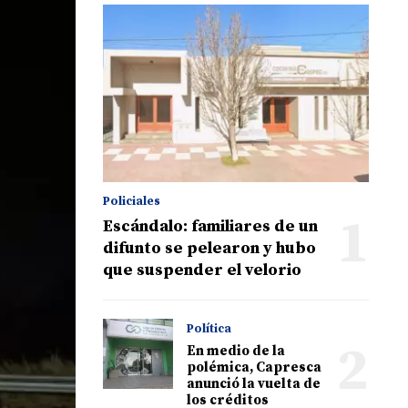
Policiales
1
Escándalo: familiares de un
difunto se pelearon y hubo
que suspender el velorio
Política
2
En medio de la
polémica, Capresca
anunció la vuelta de
los créditos