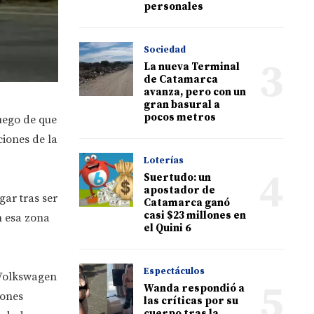
personales
Sociedad
3
La nueva Terminal
de Catamarca
avanza, pero con un
gran basural a
pocos metros
uego de que
iones de la
Loterías
4
Suertudo: un
apostador de
gar tras ser
Catamarca ganó
casi $23 millones en
n esa zona
el Quini 6
Espectáculos
l Volkswagen
5
Wanda respondió a
iones
las críticas por su
cuerpo tras la