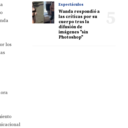
La
Espectáculos
5
Wanda respondió a
to
las críticas por su
enda
cuerpo tras la
difusión de
imágenes "sin
Photoshop"
or los
nas
dora
miento
unicacional