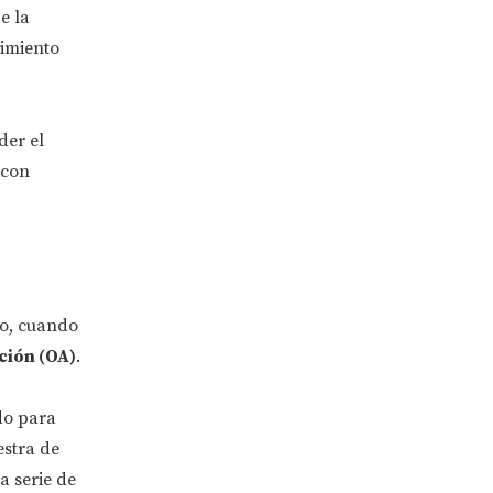
e la
imiento
der el
 con
yo, cuando
ción (OA)
.
do para
estra de
a serie de