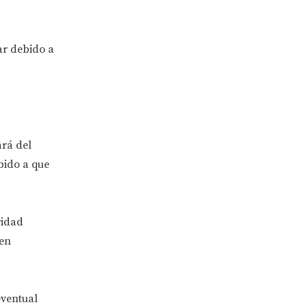
ar debido a
ará del
bido a que
ridad
 en
eventual