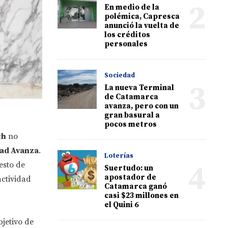
2
En medio de la
polémica, Capresca
anunció la vuelta de
los créditos
personales
Sociedad
3
La nueva Terminal
de Catamarca
avanza, pero con un
gran basural a
pocos metros
ch
no
tad Avanza
.
Loterías
4
esto de
Suertudo: un
apostador de
actividad
Catamarca ganó
casi $23 millones en
el Quini 6
jetivo de