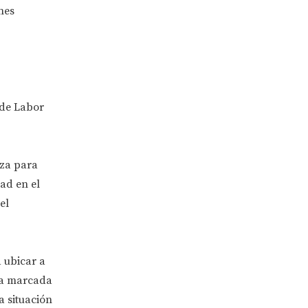
nes
 de Labor
nza para
ad en el
el
 ubicar a
ada marcada
a situación