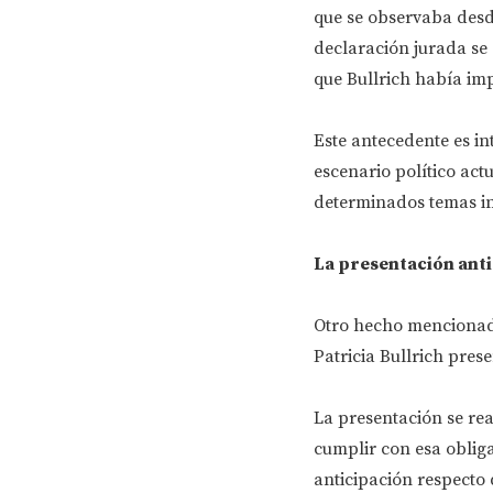
que se observaba desde
declaración jurada se
que Bullrich había im
Este antecedente es i
escenario político act
determinados temas ins
La presentación anti
Otro hecho mencionado
Patricia Bullrich pres
La presentación se re
cumplir con esa oblig
anticipación respecto 