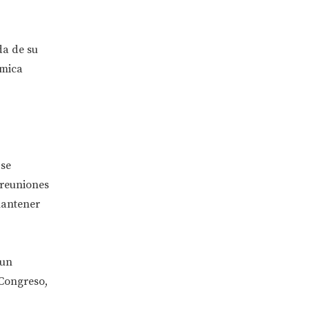
da de su
ámica
 se
 reuniones
mantener
 un
Congreso,