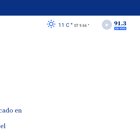
11 C °
ST 9.66 °
ocado en
el