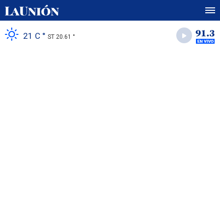
21 C °
ST 20.61 °