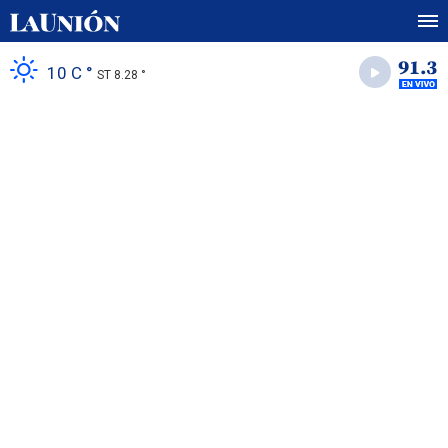
10 C °
ST 8.28 °