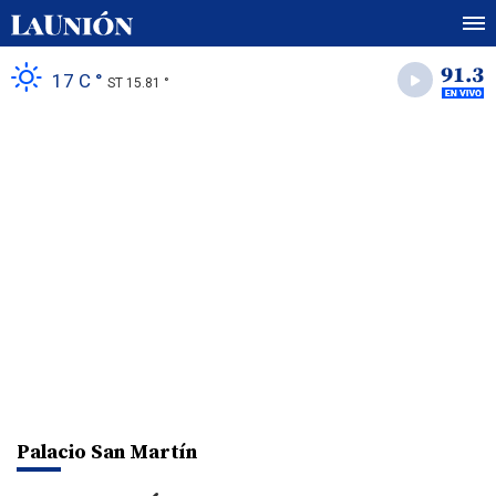
17 C °
ST 15.81 °
Palacio San Martín