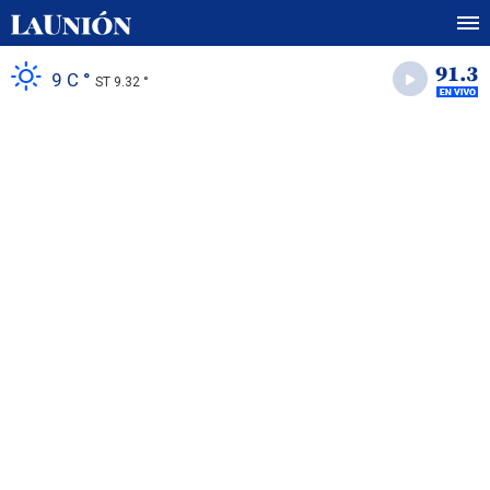
9 C °
ST 9.32 °