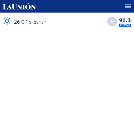
26 C °
ST 25.15 °