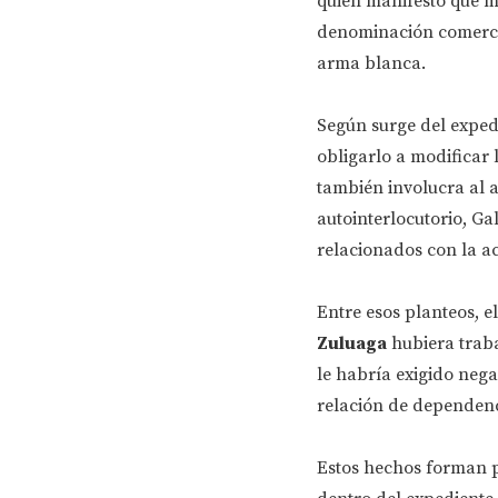
quien manifestó que m
denominación comerc
arma blanca.
Según surge del expedi
obligarlo a modificar 
también involucra al 
autointerlocutorio, G
relacionados con la ac
Entre esos planteos, e
Zuluaga
hubiera traba
le habría exigido neg
relación de dependenci
Estos hechos forman p