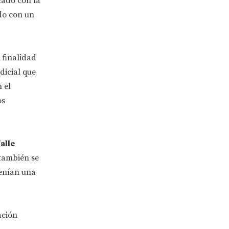
cado con la
ado con un
 finalidad
dicial que
 el
os
alle
 también se
tenían una
ación