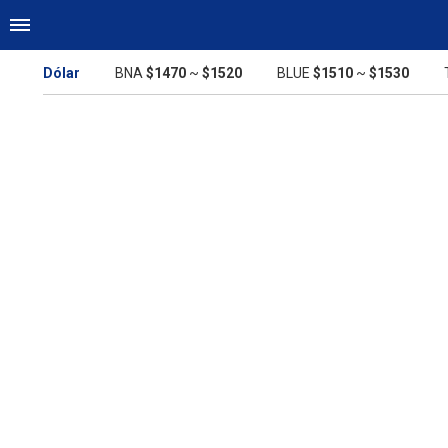
Dólar
BNA
$1470
~
$1520
BLUE
$1510
~
$1530