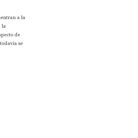
.
entran a la
 la
specto de
 todavía se