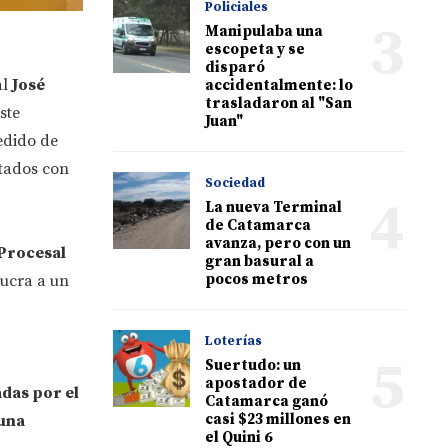
Policiales
3
Manipulaba una
escopeta y se
disparó
al
José
accidentalmente: lo
trasladaron al "San
Este
Juan"
edido de
utados con
Sociedad
4
La nueva Terminal
de Catamarca
avanza, pero con un
 Procesal
gran basural a
pocos metros
lucra a un
Loterías
5
Suertudo: un
apostador de
das por el
Catamarca ganó
casi $23 millones en
una
el Quini 6