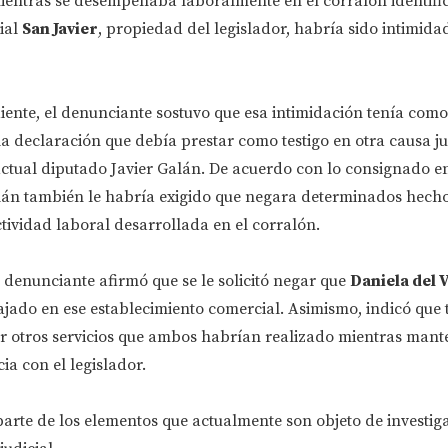
ientras se desempeñaba laboralmente en el corralón identifi
ial
San Javier
, propiedad del legislador, habría sido intimid
ente, el denunciante sostuvo que esa intimidación tenía como
la declaración que debía prestar como testigo en otra causa ju
actual diputado Javier Galán. De acuerdo con lo consignado en
alán también le habría exigido que negara determinados hech
tividad laboral desarrollada en el corralón.
l denunciante afirmó que se le solicitó negar que
Daniela del V
jado en ese establecimiento comercial. Asimismo, indicó que
ar otros servicios que ambos habrían realizado mientras man
a con el legislador.
arte de los elementos que actualmente son objeto de investig