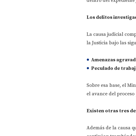
dentro del expediente j
Los delitos investig
La causa judicial com
la Justicia bajo las sig
Amenazas agravada
Peculado de trabajo
Sobre esa base, el Mini
el avance del proceso
Existen otras tres d
Además de la causa que