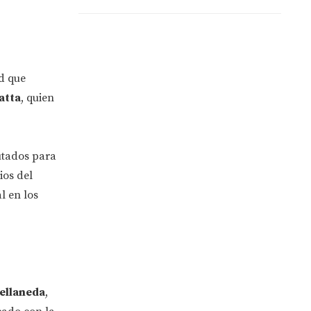
ud que
atta
, quien
utados para
ios del
l en los
ellaneda
,