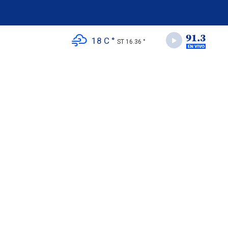
18 C °
ST 16.36 °