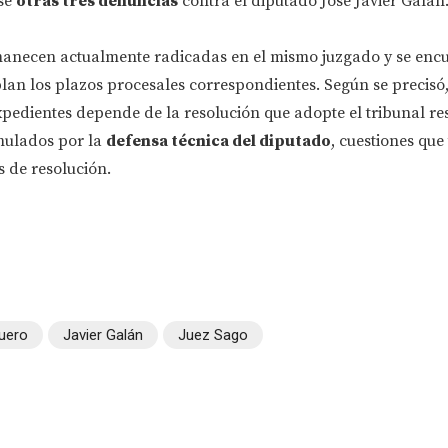
se
otras tres denuncias
contra el diputado José Javier Galán
anecen actualmente radicadas en el mismo juzgado y se encu
an los plazos procesales correspondientes. Según se precisó,
pedientes depende de la resolución que adopte el tribunal re
rmulados por la
defensa técnica del diputado
, cuestiones que
 de resolución.
uero
Javier Galán
Juez Sago