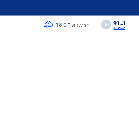
18 C °
ST 17.13 °