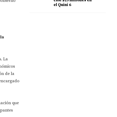
casi $23 millones en
 Gobierno
el Quini 6
la
s. La
onómicos
ón de la
 encargado
ación que
ipantes