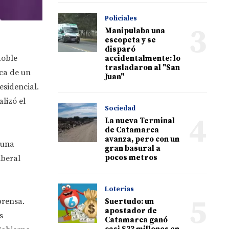
Policiales
3
Manipulaba una
escopeta y se
disparó
doble
accidentalmente: lo
trasladaron al "San
ica de un
Juan"
sidencial.
lizó el
Sociedad
4
La nueva Terminal
de Catamarca
avanza, pero con un
 una
gran basural a
pocos metros
iberal
Loterías
5
prensa.
Suertudo: un
apostador de
s
Catamarca ganó