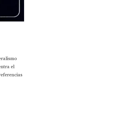
eralismo
ntra el
referencias