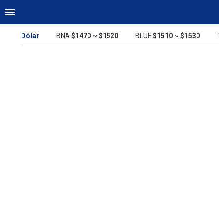
Dólar
BNA
$1470
~
$1520
BLUE
$1510
~
$1530