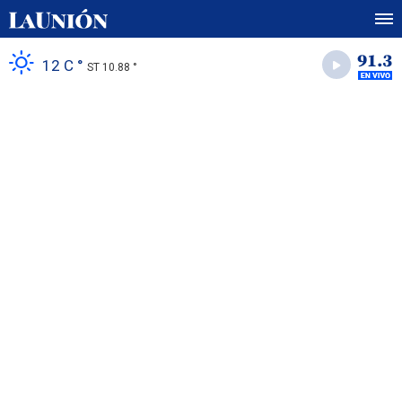
12 C °
ST 10.88 °