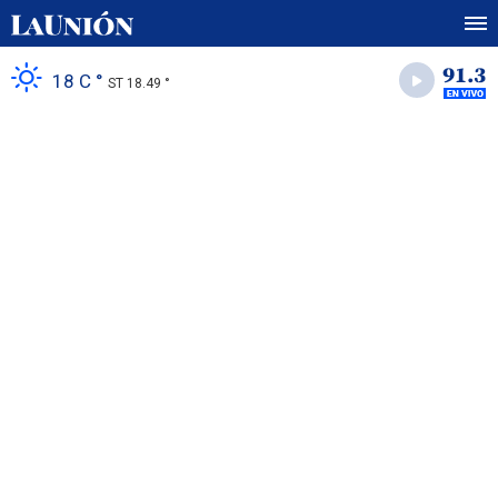
18 C °
ST 18.49 °