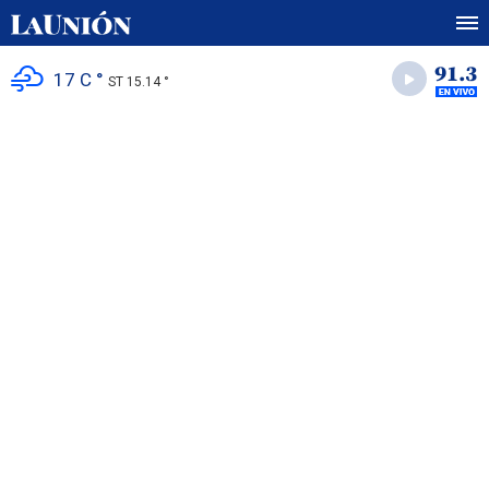
17 C °
ST 15.14 °