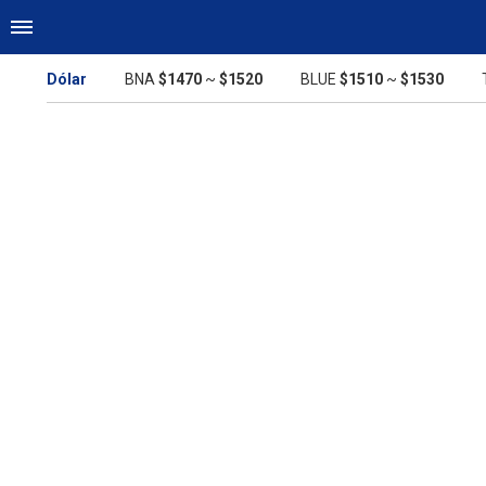
Dólar
BNA
$1470
~
$1520
BLUE
$1510
~
$1530