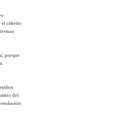
vo
el criterio
xtremas
a', porque
on
bsidios
istro del
resolución