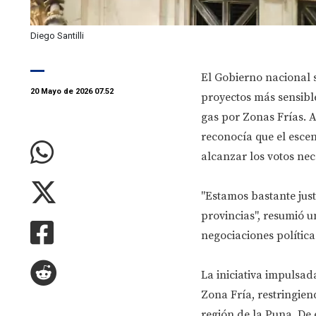
Diego Santilli
El Gobierno nacional 
20 Mayo de 2026 07.52
proyectos más sensible
gas por Zonas Frías. A
reconocía que el esce
alcanzar los votos nec
"Estamos bastante just
provincias", resumió u
negociaciones política
La iniciativa impulsad
Zona Fría, restringien
región de la Puna. De