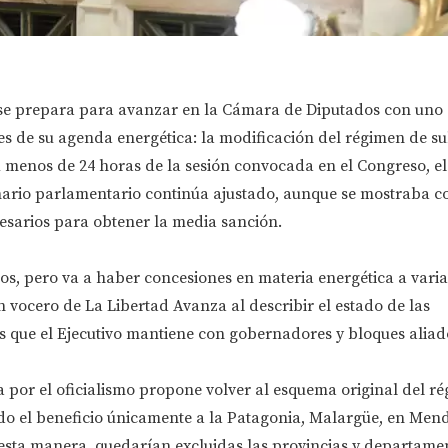
se prepara para avanzar en la Cámara de Diputados con uno 
s de su agenda energética: la modificación del régimen de su
 menos de 24 horas de la sesión convocada en el Congreso, el
nario parlamentario continúa ajustado, aunque se mostraba c
esarios para obtener la media sanción.
os, pero va a haber concesiones en materia energética a varia
n vocero de La Libertad Avanza al describir el estado de las
s que el Ejecutivo mantiene con gobernadores y bloques aliad
a por el oficialismo propone volver al esquema original del r
do el beneficio únicamente a la Patagonia, Malargüe, en Mend
 esta manera, quedarían excluidas las provincias y departame