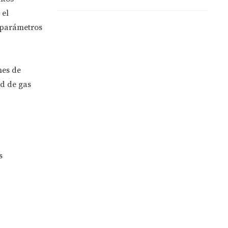
 el
o parámetros
nes de
ed de gas
s