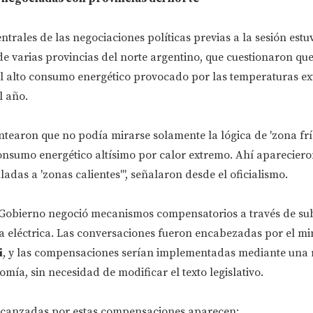
ntrales de las negociaciones políticas previas a la sesión estu
e varias provincias del norte argentino, que cuestionaron que 
 el alto consumo energético provocado por las temperaturas e
l año.
ntearon que no podía mirarse solamente la lógica de 'zona frí
consumo energético altísimo por calor extremo. Ahí aparecier
das a 'zonas calientes'", señalaron desde el oficialismo.
l Gobierno negoció mecanismos compensatorios a través de su
a eléctrica. Las conversaciones fueron encabezadas por el min
i
, y las compensaciones serían implementadas mediante una 
mía, sin necesidad de modificar el texto legislativo.
alcanzadas por estas compensaciones aparecen: