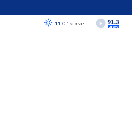
11 C °
ST 9.53 °