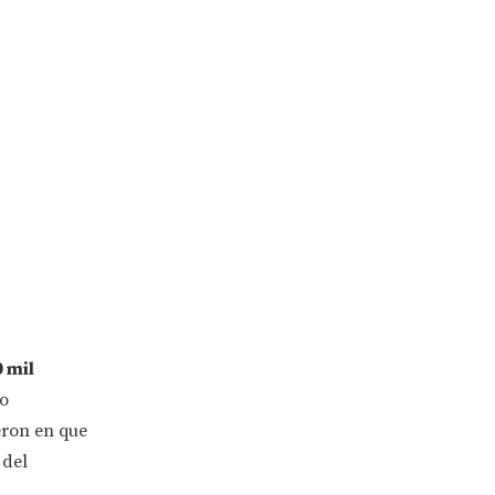
 mil
co
eron en que
 del