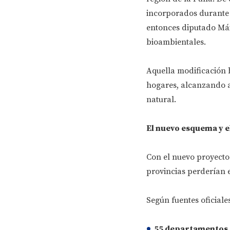
incorporados durante 
entonces diputado Máx
bioambientales.
Aquella modificación h
hogares, alcanzando a 
natural.
El nuevo esquema y e
Con el nuevo proyecto 
provincias perderían e
Según fuentes oficiale
55 depart
amentos 