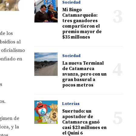
Sociedad
3
Mi Bingo
Catamarqueño:
tres ganadores
compartieron el
premio mayor de
de los
$35 millones
bsidios al
 oficialismo
Sociedad
onfiado en
4
La nueva Terminal
de Catamarca
avanza, pero con un
gran basural a
s
pocos metros
os.
Loterías
5
Suertudo: un
apostador de
égimen de
Catamarca ganó
oza, y la
casi $23 millones en
el Quini 6
ntos