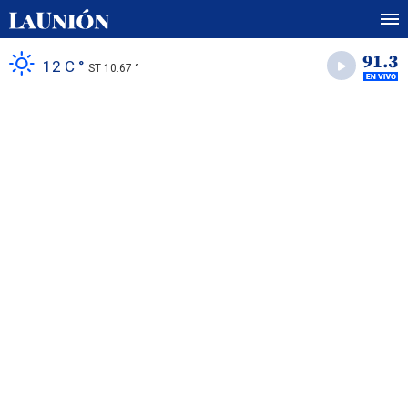
12 C °
ST 10.67 °