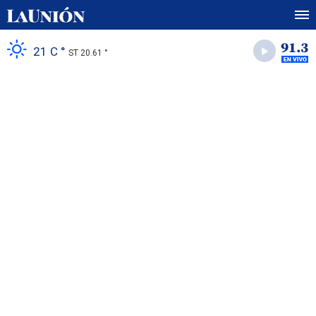
21 C °
ST 20.61 °