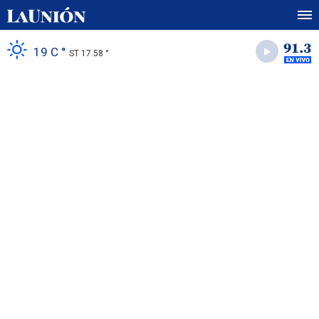
19 C °
ST 17.58 °