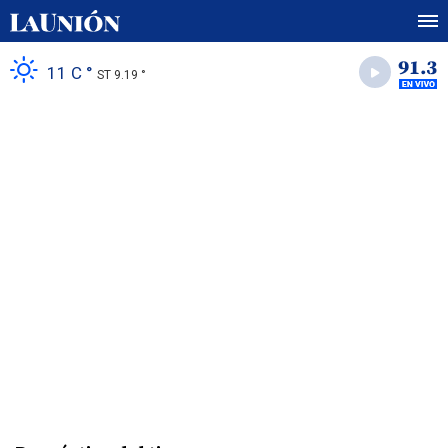
11 C °
ST 9.19 °