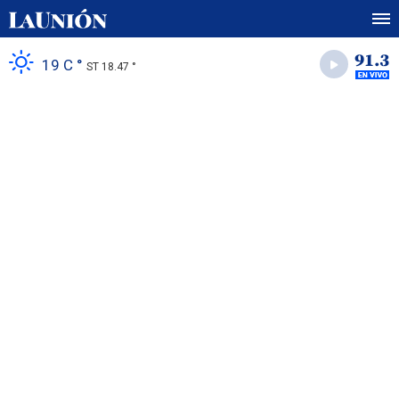
19 C °
ST 18.47 °