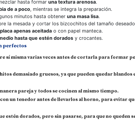
 mezclar hasta formar
una textura arenosa
.
bia de a poco
, mientras se integra la preparación.
gunos minutos hasta obtener
una masa lisa
.
re la mesada y cortar los bizcochitos del tamaño deseado
placa apenas aceitada
o con papel manteca.
medio hasta que estén dorados
y crocantes.
n perfectos
re sí misma varias veces
antes de cortarla para formar p
chitos demasiado gruesos
, ya que pueden quedar blandos e
 manera pareja
y todos se cocinen al mismo tiempo.
 con un tenedor
antes de llevarlos al horno, para evitar que
ue estén dorados
, pero sin pasarse, para que no queden s