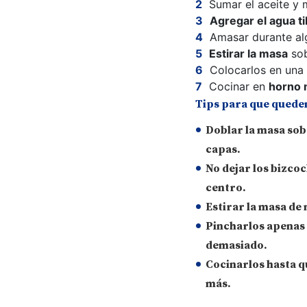
Sumar el aceite y
Agregar el agua ti
Amasar durante al
Estirar la masa
sob
Colocarlos en una
Cocinar en
horno 
Tips para que quede
Doblar la masa sob
capas.
No dejar los bizco
centro.
Estirar la masa de
Pincharlos apenas
demasiado.
Cocinarlos hasta q
más.