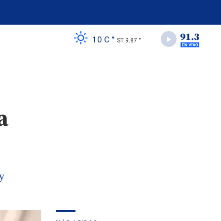
10 C °
ST 9.87 °
a
y