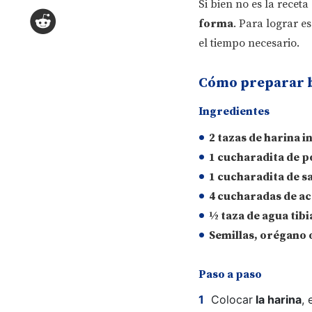
Si bien no es la receta
forma
. Para lograr es
el tiempo necesario.
Cómo preparar b
Ingredientes
2 tazas de
harina i
1 cucharadita de
p
1 cucharadita de
sa
4 cucharadas de
ac
½ taza de
agua tibi
Semillas, orégano 
Paso a paso
Colocar
la harina
, 