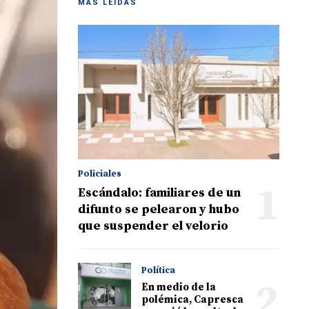
MÁS LEIDAS
Policiales
1
Escándalo: familiares de un
difunto se pelearon y hubo
que suspender el velorio
Política
2
En medio de la
polémica, Capresca