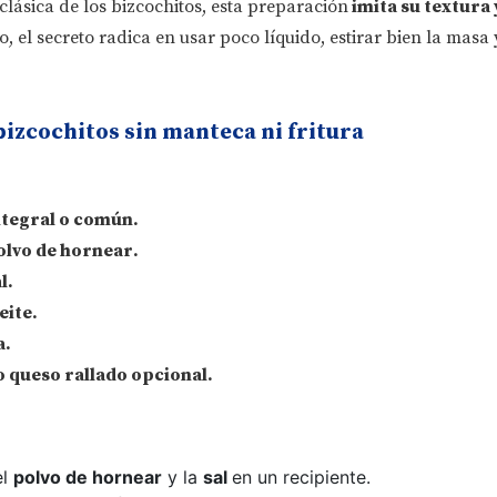
 clásica de los bizcochitos, esta preparación
imita su textura 
o, el secreto radica en usar poco líquido, estirar bien la masa
izcochitos sin manteca ni fritura
ntegral o común
.
olvo de hornear
.
l
.
eite
.
a
.
o queso rallado
opcional.
el
polvo de hornear
y la
sal
en un recipiente.