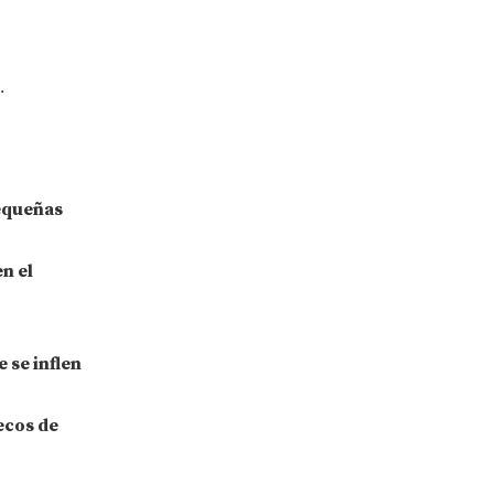
.
equeñas
n el
 se inflen
ecos de