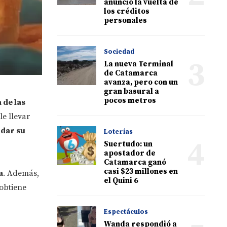
anunció la vuelta de
los créditos
personales
Sociedad
3
La nueva Terminal
de Catamarca
avanza, pero con un
gran basural a
pocos metros
 de las
le llevar
idar su
Loterías
4
Suertudo: un
apostador de
Catamarca ganó
casi $23 millones en
a
. Además,
el Quini 6
 obtiene
Espectáculos
Wanda respondió a