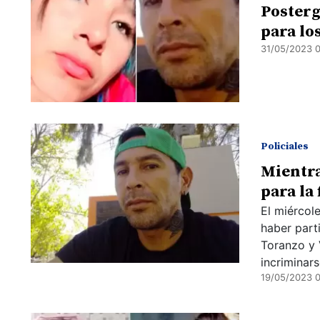
Posterg
para lo
31/05/2023 
Policiales
Mientra
para la
El miércol
haber part
Toranzo y V
incriminars
19/05/2023 0