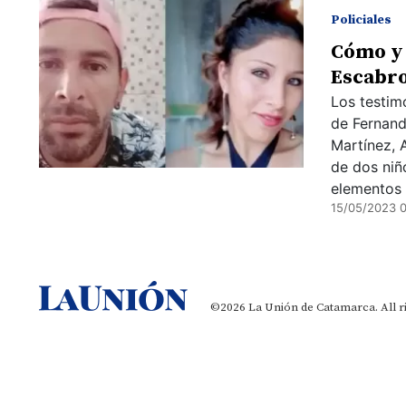
Policiales
Cómo y
Escabro
Los testim
de Fernand
Martínez, 
de dos niñ
elementos 
15/05/2023 
©2026 La Unión de Catamarca. All r