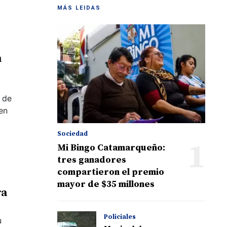
MÁS LEIDAS
n
 de
 en
Sociedad
1
Mi Bingo Catamarqueño:
tres ganadores
compartieron el premio
mayor de $35 millones
ra
Policiales
u