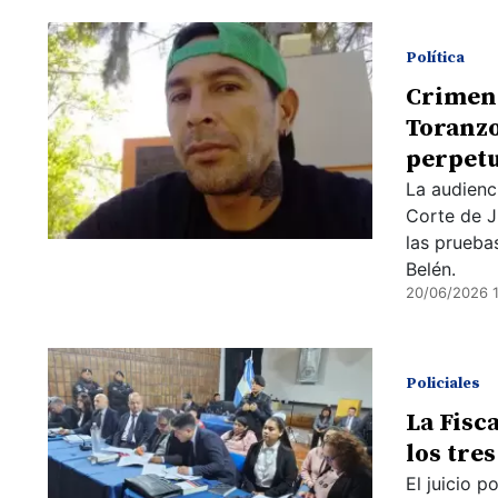
Política
Crimen 
Toranzo
perpet
La audienc
Corte de J
las pruebas
Belén.
20/06/2026 1
Policiales
La Fisc
los tre
El juicio 