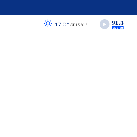
17 C °
ST 15.81 °