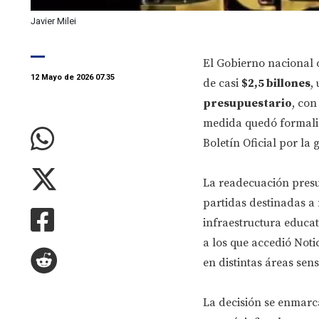
Javier Milei
El Gobierno nacional o
12 Mayo de 2026 07.35
de casi
$2,5 billones
,
presupuestario
, con
medida quedó formaliz
Boletín Oficial por la 
La readecuación presu
partidas destinadas a
infraestructura educati
a los que accedió Not
en distintas áreas sen
La decisión se enmarca