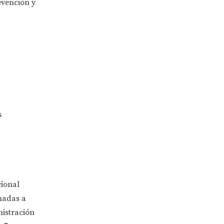
evención y
s
cional
nadas a
nistración