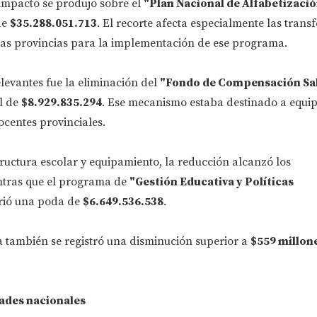
 impacto se produjo sobre el
"Plan Nacional de Alfabetizació
de
$35.288.051.713
. El recorte afecta especialmente las trans
 las provincias para la implementación de ese programa.
levantes fue la eliminación del
"Fondo de Compensación Sal
al de
$8.929.835.294
. Ese mecanismo estaba destinado a equip
centes provinciales.
ructura escolar y equipamiento, la reducción alcanzó los
ntras que el programa de
"Gestión Educativa y Políticas
rió una poda de
$6.649.536.538
.
 también se registró una disminución superior a
$559 millon
ades nacionales