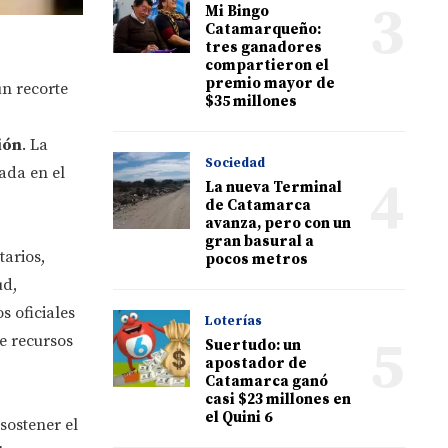
3
Mi Bingo
Catamarqueño:
tres ganadores
compartieron el
premio mayor de
un recorte
$35 millones
ión
. La
Sociedad
cada en el
4
La nueva Terminal
de Catamarca
avanza, pero con un
gran basural a
arios,
pocos metros
ud,
s oficiales
Loterías
5
e recursos
Suertudo: un
apostador de
Catamarca ganó
casi $23 millones en
el Quini 6
sostener el