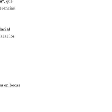
n"
, que
ferencias
arial
arar los
es
en becas