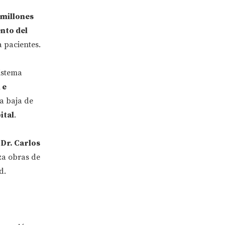
 millones
nto del
a pacientes.
istema
 e
na baja de
ital
.
"Dr. Carlos
iza obras de
d.