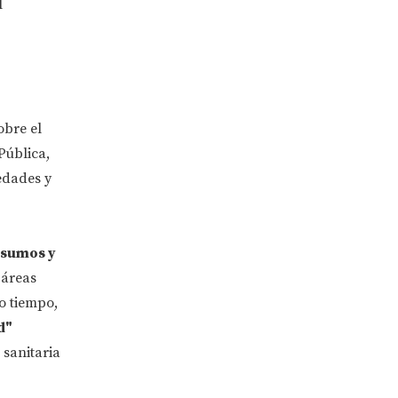
l
obre el
Pública,
edades y
nsumos y
 áreas
o tiempo,
d"
 sanitaria